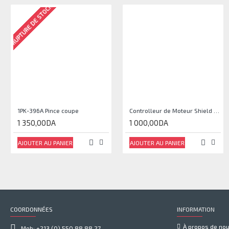
RUPTURE DE STOCK
1PK-396A Pince coupe
Controlleur de Moteur Shield L293D
1 350,00DA
1 000,00DA
AJOUTER AU PANIER
AJOUTER AU PANIER
COORDONNÉES
INFORMATION
À propos de no
Mob: +213 (0) 550 88 88 27