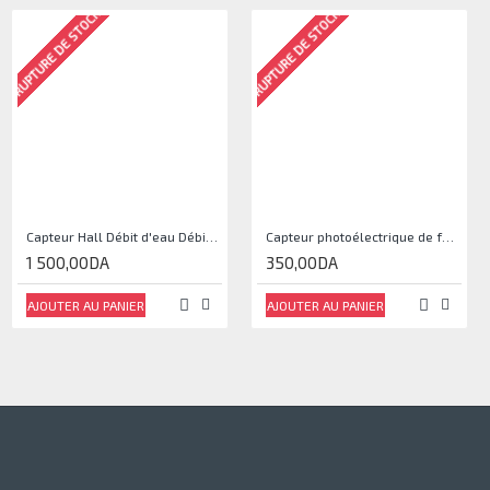
RUPTURE DE STOCK
RUPTURE DE STOCK
Capteur Hall Débit d'eau Débitmètre Contrôle 1-30L Eau / min 1.75MPa
Capteur photoélectrique de faisceau Module de capteur IR
1 500,00DA
350,00DA
AJOUTER AU PANIER
AJOUTER AU PANIER