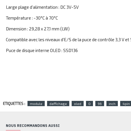
Large plage d’alimentation : DC 3V-5V
Température : -30°C à 70°C
Dimension : 29,28 x 27,1 mm (LW)
Compatible avec les niveaux d’E/S de la puce de contrôle 3,3 V et 
Puce de disque interne OLED : SSD136
ETIQUETTES :
module
daffichage
oled
0
96
inch
4pin
NOUS RECOMMANDONS AUSSI