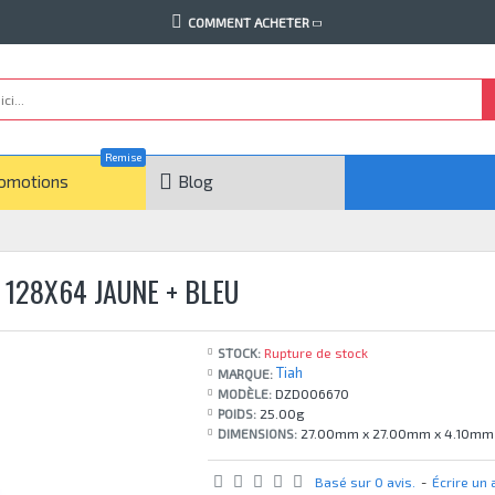
COMMENT ACHETER
Remise
omotions
Blog
 128X64 JAUNE + BLEU
STOCK:
Rupture de stock
Tiah
MARQUE:
MODÈLE:
DZD006670
POIDS:
25.00g
DIMENSIONS:
27.00mm x 27.00mm x 4.10mm
Basé sur 0 avis.
-
Écrire un 