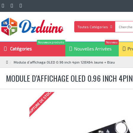
Toutes Catégories
Nouveaux produits
Nouveau
Catégories
Nouvelles Arrivées
Pr
Module d’affichage OLED 0.96 inch 4pin 128X64 Jaune + Bleu
MODULE D’AFFICHAGE OLED 0.96 INCH 4PIN
RUPTURE DE STOCK