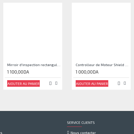
Mirroir d'inspection rectangulaire JJAM0144
Controlleur de Moteur Shield L293D
1 100,00DA
1 000,00DA
AJOUTER AU PANIER
AJOUTER AU PANIER
SERVICE CLIENTS
us
Nous contacter