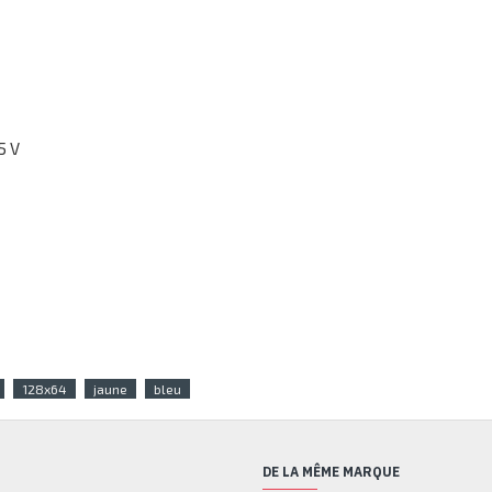
5 V
128x64
jaune
bleu
DE LA MÊME MARQUE