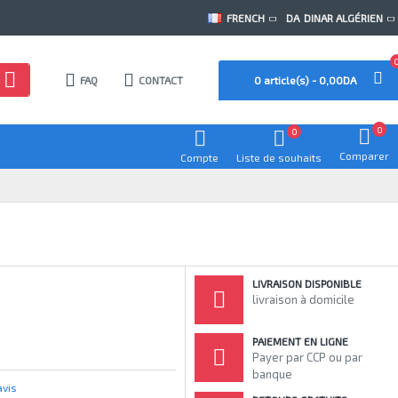
FRENCH
DA
DINAR ALGÉRIEN
FAQ
CONTACT
0 article(s) - 0,00DA
0
0
Comparer
Compte
Liste de souhaits
LIVRAISON DISPONIBLE
livraison à domicile
PAIEMENT EN LIGNE
Payer par CCP ou par
banque
avis