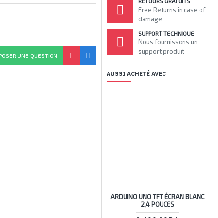
RETOURS GRATUITS
Free Returns in case of
damage
SUPPORT TECHNIQUE
Nous fournissons un
support produit
POSER UNE QUESTION
AUSSI ACHETÉ AVEC
RUPTU
ARDUINO UNO TFT ÉCRAN BLANC
FI
2,4 POUCES