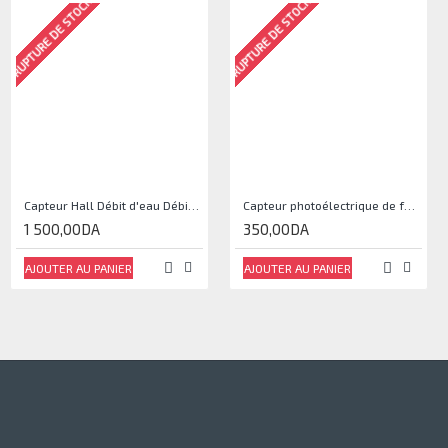
RUPTURE DE STOCK
RUPTURE DE STOCK
Capteur Hall Débit d'eau Débitmètre Contrôle 1-30L Eau / min 1.75MPa
Capteur photoélectrique de faisceau Module de capteur IR
1 500,00DA
350,00DA
AJOUTER AU PANIER
AJOUTER AU PANIER