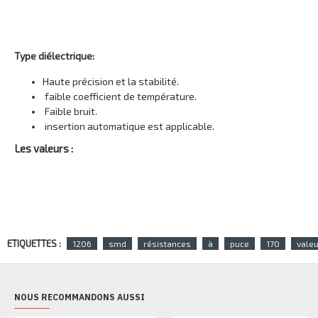
Type diélectrique:
Haute précision et la stabilité.
faible coefficient de température.
Faible bruit.
insertion automatique est applicable.
Les valeurs :
ETIQUETTES :
1206
smd
résistances
à
puce
170
valeu
NOUS RECOMMANDONS AUSSI