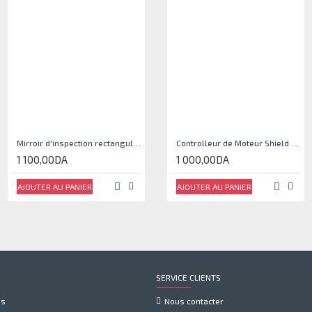
Mirroir d'inspection rectangulaire JJAM0144
Controlleur de Moteur Shield L293D
1 100,00DA
1 000,00DA
AJOUTER AU PANIER
AJOUTER AU PANIER
SERVICE CLIENTS
us
Nous contacter