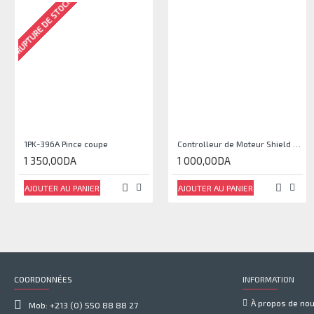
RUPTURE DE STOCK
1PK-396A Pince coupe
Controlleur de Moteur Shield L293D
1 350,00DA
1 000,00DA
AJOUTER AU PANIER
AJOUTER AU PANIER
COORDONNÉES
INFORMATION
À propos de no
Mob: +213 (0) 550 88 88 27