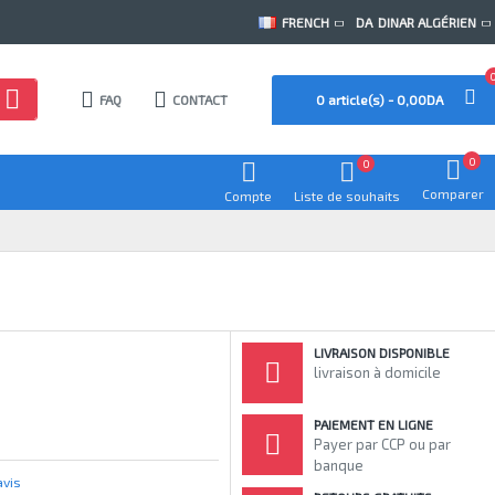
FRENCH
DA
DINAR ALGÉRIEN
FAQ
CONTACT
0 article(s) - 0,00DA
0
0
Comparer
Compte
Liste de souhaits
LIVRAISON DISPONIBLE
livraison à domicile
PAIEMENT EN LIGNE
Payer par CCP ou par
banque
avis