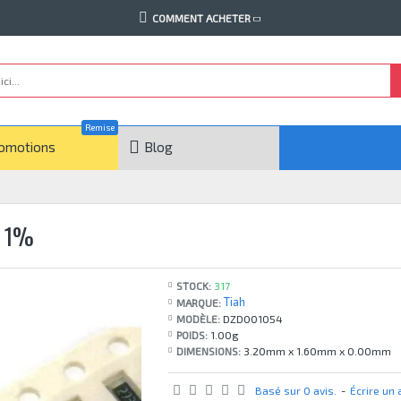
COMMENT ACHETER
Remise
omotions
Blog
R 1%
STOCK:
317
Tiah
MARQUE:
MODÈLE:
DZD001054
POIDS:
1.00g
DIMENSIONS:
3.20mm x 1.60mm x 0.00mm
Basé sur 0 avis.
-
Écrire un 