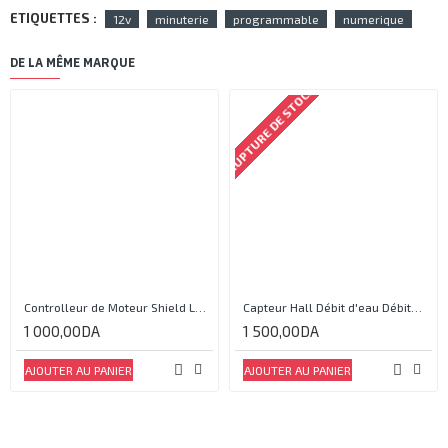
ETIQUETTES :
12v
minuterie
programmable
numerique
DE LA MÊME MARQUE
RUPTURE DE STOCK
Controlleur de Moteur Shield L293D
Capteur Hall Débit d'eau Débitmètre Contrôle 1-30L Eau / min 1.75MPa
1 000,00DA
1 500,00DA
AJOUTER AU PANIER
AJOUTER AU PANIER