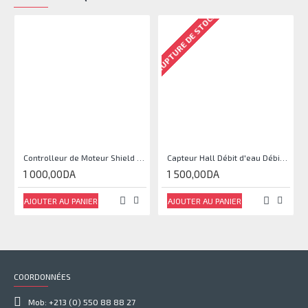
RUPTURE DE STOCK
RU
Controlleur de Moteur Shield L293D
Capteur Hall Débit d'eau Débitmètre Contrôle 1-30L Eau / min 1.75MPa
1 000,00DA
1 500,00DA
AJOUTER AU PANIER
AJOUTER AU PANIER
COORDONNÉES
Mob: +213 (0) 550 88 88 27