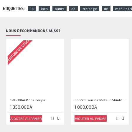
ETIQUETTES :
14
inch
outils
de
fraisage
de
menuiser
NOUS RECOMMANDONS AUSSI
RUPTURE DE STOCK
1PK-396A Pince coupe
Controlleur de Moteur Shield L293D
1 350,00DA
1 000,00DA
AJOUTER AU PANIER
AJOUTER AU PANIER