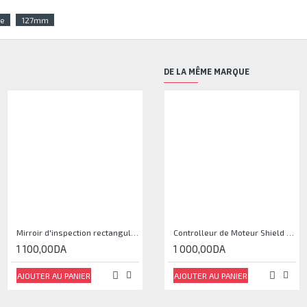
ie
127mm
DE LA MÊME MARQUE
Mirroir d'inspection rectangulaire JJAM0144
Controlleur de Moteur Shield L293D
1 100,00DA
1 000,00DA
AJOUTER AU PANIER
AJOUTER AU PANIER