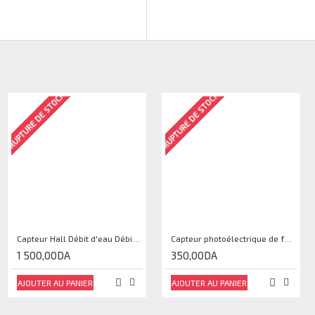
RUPTURE DE STOCK
RUPTURE DE STOCK
Capteur Hall Débit d'eau Débitmètre Contrôle 1-30L Eau / min 1.75MPa
Capteur photoélectrique de faisceau Module de capteur IR
1 500,00DA
350,00DA
AJOUTER AU PANIER
AJOUTER AU PANIER