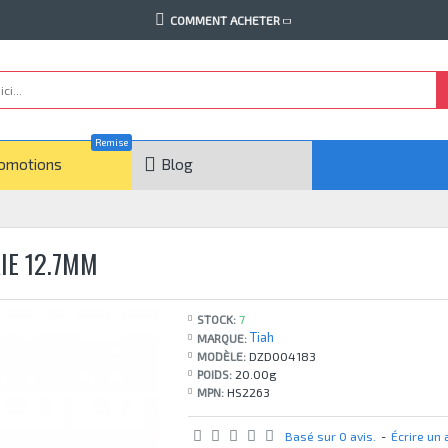
COMMENT ACHETER
Remise
omotions
Blog
IE 12.7MM
STOCK:
7
Tiah
MARQUE:
MODÈLE:
DZD004183
POIDS:
20.00g
MPN:
HS2263
Basé sur 0 avis.
-
Écrire un 