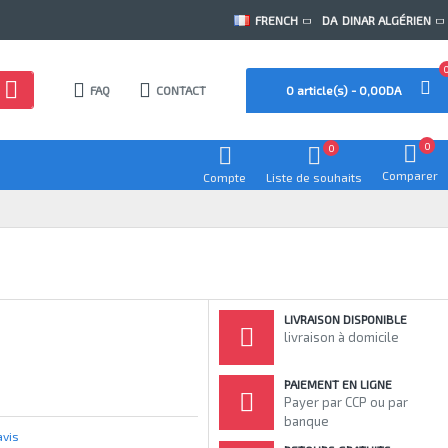
FRENCH
DA
DINAR ALGÉRIEN
FAQ
CONTACT
0 article(s) - 0,00DA
0
0
Comparer
Compte
Liste de souhaits
LIVRAISON DISPONIBLE
livraison à domicile
PAIEMENT EN LIGNE
Payer par CCP ou par
banque
avis