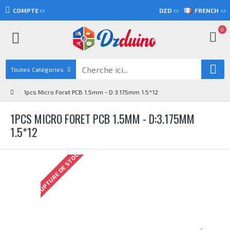
COMPTE
DZD
FRENCH
0
Toutes Catégories
1pcs Micro Foret PCB 1.5mm - D:3.175mm 1.5*12
1PCS MICRO FORET PCB 1.5MM - D:3.175MM
1.5*12
RUPTURE DE STOCK