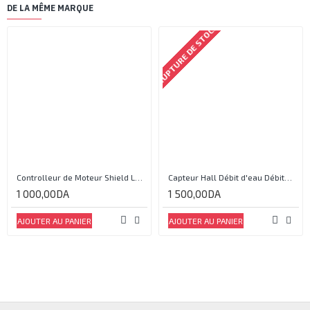
DE LA MÊME MARQUE
RUPTURE DE STOCK
Controlleur de Moteur Shield L293D
Capteur Hall Débit d'eau Débitmètre Contrôle 1-30L Eau / min 1.75MPa
1 000,00DA
1 500,00DA
AJOUTER AU PANIER
AJOUTER AU PANIER