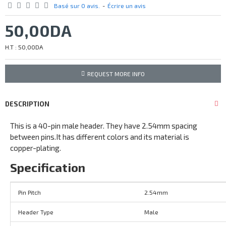
Basé sur 0 avis.
-
Écrire un avis
50,00DA
H.T : 50,00DA
REQUEST MORE INFO
DESCRIPTION
This is a 40-pin male header. They have 2.54mm spacing
between pins.It has different colors and its material is
copper-plating.
Specification
Pin Pitch
2.54mm
Header Type
Male