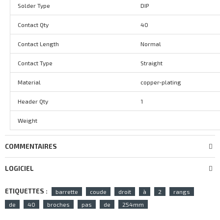
Solder Type
DIP
Contact Qty
40
Contact Length
Normal
Contact Type
Straight
Material
copper-plating
Header Qty
1
Weight
COMMENTAIRES
LOGICIEL
ETIQUETTES :
barrette
coude
droit
à
2
rangs
de
40
broches
pas
de
254mm