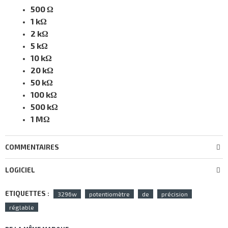
500 Ω
1 kΩ
2 kΩ
5 kΩ
10 kΩ
20 kΩ
50 kΩ
100 kΩ
500 kΩ
1 MΩ
COMMENTAIRES
LOGICIEL
ETIQUETTES :
3296w
potentiomètre
de
précision
réglable