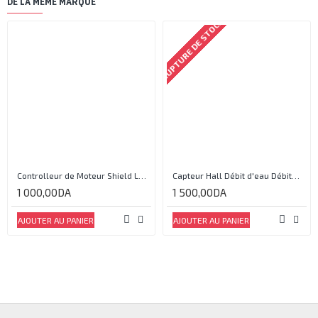
DE LA MÊME MARQUE
RUPTURE DE STOCK
Controlleur de Moteur Shield L293D
Capteur Hall Débit d'eau Débitmètre Contrôle 1-30L Eau / min 1.75MPa
1 000,00DA
1 500,00DA
AJOUTER AU PANIER
AJOUTER AU PANIER