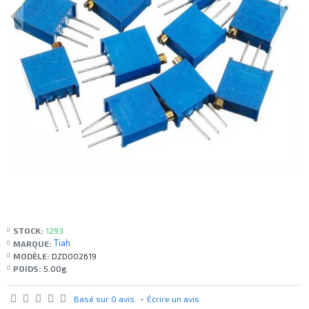
STOCK:
1293
Tiah
MARQUE:
MODÈLE:
DZD002619
POIDS:
5.00g
Basé sur 0 avis.
-
Écrire un avis