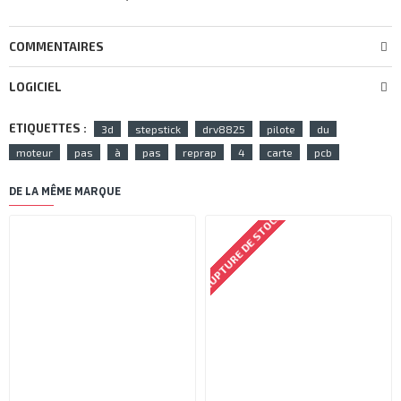
COMMENTAIRES
LOGICIEL
ETIQUETTES :
3d
stepstick
drv8825
pilote
du
moteur
pas
à
pas
reprap
4
carte
pcb
DE LA MÊME MARQUE
RUPTURE DE STOCK