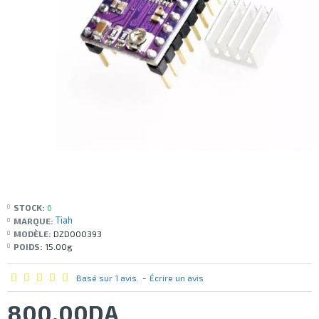
STOCK:
6
Tiah
MARQUE:
MODÈLE:
DZD000393
POIDS:
15.00g
Basé sur 1 avis.
-
Écrire un avis
800,00DA