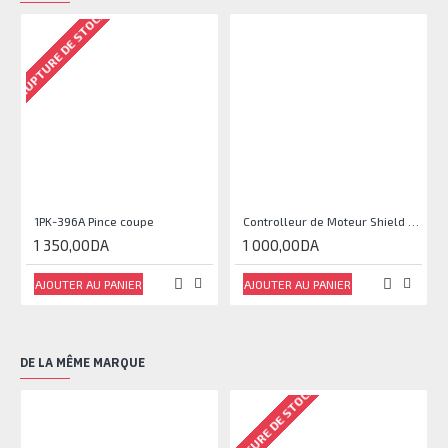
RUPTURE DE STOCK
1PK-396A Pince coupe
Controlleur de Moteur Shield L293D
1 350,00DA
1 000,00DA
AJOUTER AU PANIER
AJOUTER AU PANIER
DE LA MÊME MARQUE
RUPTURE DE STOCK
RU