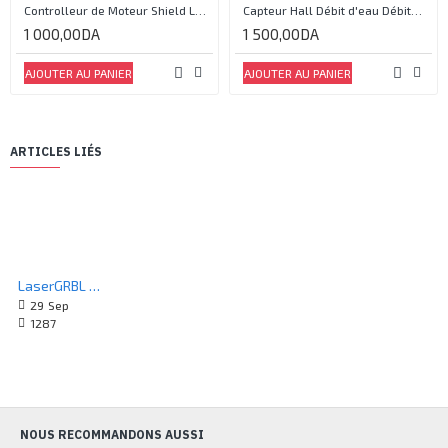
Controlleur de Moteur Shield L293D
Capteur Hall Débit d'eau Débitmètre Contrôle 1-30L Eau / min 1.75MPa
1 000,00DA
1 500,00DA
AJOUTER AU PANIER
AJOUTER AU PANIER
ARTICLES LIÉS
LaserGRBL et machines de gravure laser
29
Sep
1287
NOUS RECOMMANDONS AUSSI