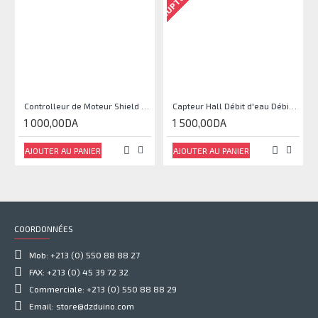
Controlleur de Moteur Shield L293D
Capteur Hall Débit d'eau Débitmètre Contrôle 1-30L Eau / min 1.75MPa
1 000,00DA
1 500,00DA
AJOUTER AU PANIER
AJOUTER AU PANIER
COORDONNÉES
Mob: +213 (0) 550 88 88 27
FAX: +213 (0) 45 39 72 32
Commerciale: +213 (0) 550 88 88 29
Email: store@dzduino.com