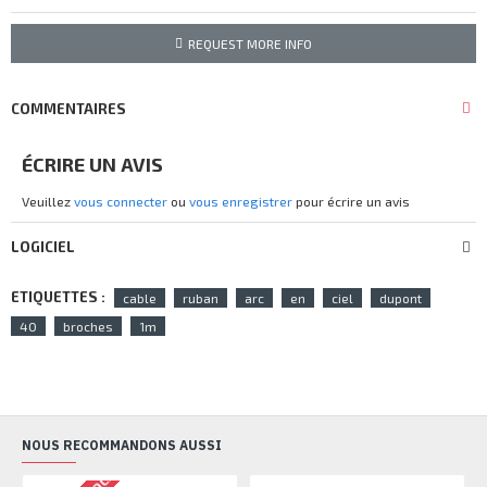
REQUEST MORE INFO
COMMENTAIRES
ÉCRIRE UN AVIS
Veuillez
vous connecter
ou
vous enregistrer
pour écrire un avis
LOGICIEL
ETIQUETTES :
cable
ruban
arc
en
ciel
dupont
40
broches
1m
NOUS RECOMMANDONS AUSSI