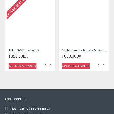
RUPTURE DE STOCK
1PK-396A Pince coupe
Controlleur de Moteur Shield L293D
1 350,00DA
1 000,00DA
AJOUTER AU PANIER
AJOUTER AU PANIER
COORDONNÉES
Mob: +213 (0) 550 88 88 27