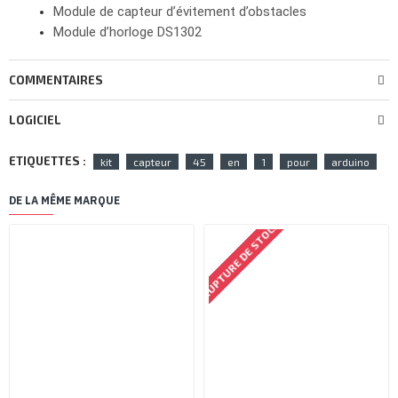
Module de capteur d’évitement d’obstacles
Module d’horloge DS1302
COMMENTAIRES
LOGICIEL
ETIQUETTES :
kit
capteur
45
en
1
pour
arduino
DE LA MÊME MARQUE
RUPTURE DE STOCK