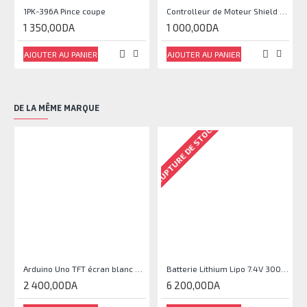
1PK-396A Pince coupe
Controlleur de Moteur Shield L293D
1 350,00DA
1 000,00DA
AJOUTER AU PANIER
AJOUTER AU PANIER
DE LA MÊME MARQUE
RUPTURE DE STOCK
Arduino Uno TFT écran blanc 2,4 pouces
Batterie Lithium Lipo 7.4V 3000mAh 2S 35C
2 400,00DA
6 200,00DA