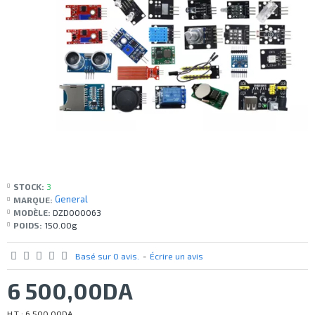
STOCK:
3
General
MARQUE:
MODÈLE:
DZD000063
POIDS:
150.00g
Basé sur 0 avis.
-
Écrire un avis
6 500,00DA
H.T : 6 500,00DA