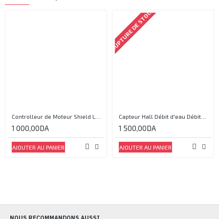
RUPTURE DE STOCK
Controlleur de Moteur Shield L293D
Capteur Hall Débit d'eau Débitmètre Contrôle 1-30L Eau / min 1.75MPa
1 000,00DA
1 500,00DA
AJOUTER AU PANIER
AJOUTER AU PANIER
NOUS RECOMMANDONS AUSSI