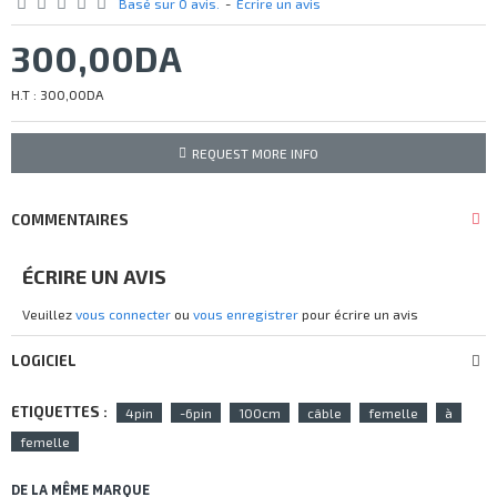
Basé sur 0 avis.
-
Écrire un avis
300,00DA
H.T : 300,00DA
REQUEST MORE INFO
COMMENTAIRES
ÉCRIRE UN AVIS
Veuillez
vous connecter
ou
vous enregistrer
pour écrire un avis
LOGICIEL
ETIQUETTES :
4pin
-6pin
100cm
câble
femelle
à
femelle
DE LA MÊME MARQUE