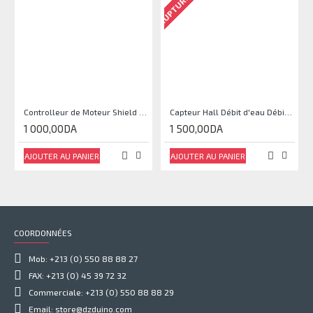
Controlleur de Moteur Shield L293D
Capteur Hall Débit d'eau Débitmètre Contrôle 1-30L Eau / min 1.75MPa
1 000,00DA
1 500,00DA
AJOUTER AU PANIER
AJOUTER AU PANIER
COORDONNÉES
Mob: +213 (0) 550 88 88 27
FAX: +213 (0) 45 39 72 32
Commerciale: +213 (0) 550 88 88 29
Email: store@dzduino.com