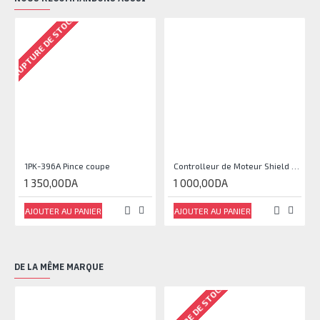
RUPTURE DE STOCK
1PK-396A Pince coupe
Controlleur de Moteur Shield L293D
1 350,00DA
1 000,00DA
AJOUTER AU PANIER
AJOUTER AU PANIER
DE LA MÊME MARQUE
RUPTURE DE STOCK
RU