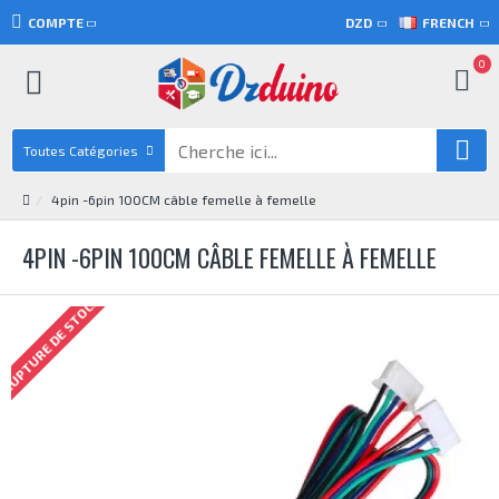
COMPTE
DZD
FRENCH
0
Toutes Catégories
4pin -6pin 100CM câble femelle à femelle
4PIN -6PIN 100CM CÂBLE FEMELLE À FEMELLE
RUPTURE DE STOCK