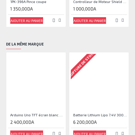
1PK-396A Pince coupe
Controlleur de Moteur Shield L293D
1 350,00DA
1 000,00DA
AJOUTER AU PANIER
AJOUTER AU PANIER
DE LA MÊME MARQUE
RUPTURE DE STOCK
Arduino Uno TFT écran blanc 2,4 pouces
Batterie Lithium Lipo 7.4V 3000mAh 2S 35C
2 400,00DA
6 200,00DA
AJOUTER AU PANIER
AJOUTER AU PANIER