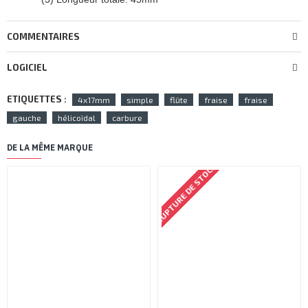
COMMENTAIRES
LOGICIEL
ETIQUETTES :
4x17mm
simple
flûte
fraise
fraise
gauche
hélicoïdal
carbure
DE LA MÊME MARQUE
RUPTURE DE STOCK