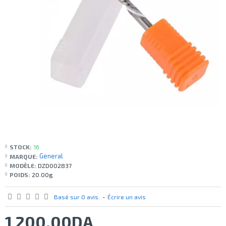
STOCK:
16
General
MARQUE:
MODÈLE:
DZD002837
POIDS:
20.00g
Basé sur 0 avis.
-
Écrire un avis
1 200,00DA