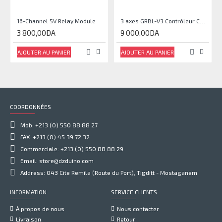
16-Channel 5V Relay Module
3 axes GRBL-V3 Contrôleur CNC / laser 2 en 1
3 800,00DA
9 000,00DA
AJOUTER AU PANIER
AJOUTER AU PANIER
COORDONNÉES
Mob: +213 (0) 550 88 88 27
FAX: +213 (0) 45 39 72 32
Commerciale: +213 (0) 550 88 88 29
Email: store@dzduino.com
Address: 043 Cite Remila (Route du Port), Tigditt - Mostaganem
INFORMATION
SERVICE CLIENTS
À propos de nous
Nous contacter
Livraison
Retour