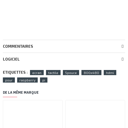
COMMENTAIRES
LOGICIEL
ETIQUETTES :
ecran
tactile
5pouce
800x480
hdmi
pour
raspberry
pi
DE LA MÊME MARQUE