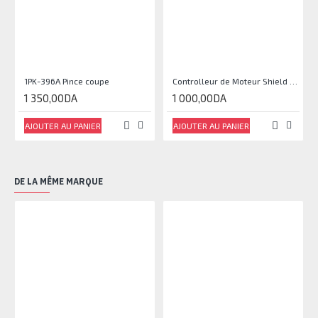
1PK-396A Pince coupe
Controlleur de Moteur Shield L293D
1 350,00DA
1 000,00DA
AJOUTER AU PANIER
AJOUTER AU PANIER
DE LA MÊME MARQUE
RU