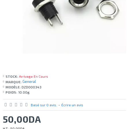
STOCK:
Arrivage En Cours
General
MARQUE:
MODÈLE:
DZD000343
POIDS:
10.00g
Basé sur 0 avis.
-
Écrire un avis
50,00DA
H.T : 50,00DA