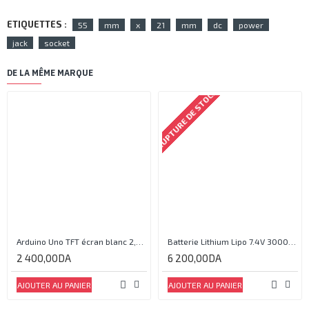
ETIQUETTES :
55
mm
x
21
mm
dc
power
jack
socket
DE LA MÊME MARQUE
RUPTURE DE STOCK
Arduino Uno TFT écran blanc 2,4 pouces
Batterie Lithium Lipo 7.4V 3000mAh 2S 35C
2 400,00DA
6 200,00DA
AJOUTER AU PANIER
AJOUTER AU PANIER