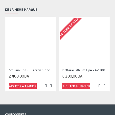
DE LA MÊME MARQUE
RUPTURE DE STOCK
Arduino Uno TFT écran blanc 2,4 pouces
Batterie Lithium Lipo 7.4V 3000mAh 2S 35C
2 400,00DA
6 200,00DA
AJOUTER AU PANIER
AJOUTER AU PANIER
COORDONNÉES