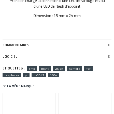
Prend en charge la connexion d’une LED infrarouge et/ou
d’une LED de flash d’appoint
Dimension : 25 mm x 24 mm
COMMENTAIRES
LOGICIEL
ETIQUETTES :
5mp
night
vision
camera
for
raspberry
pi
ov5647
160o
DE LA MÊME MARQUE