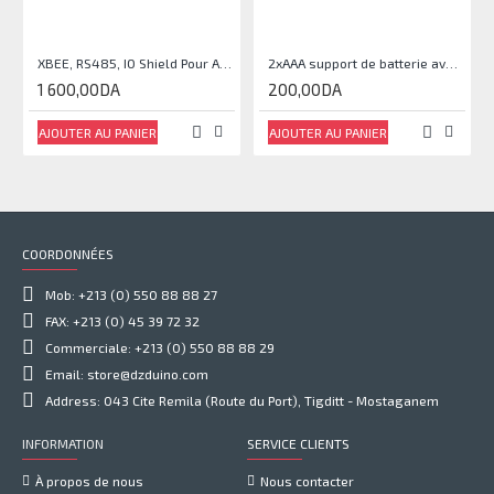
XBEE, RS485, IO Shield Pour Arduino®
2xAAA support de batterie avec couvercle et interrupteur
1 600,00DA
200,00DA
AJOUTER AU PANIER
AJOUTER AU PANIER
COORDONNÉES
Mob: +213 (0) 550 88 88 27
FAX: +213 (0) 45 39 72 32
Commerciale: +213 (0) 550 88 88 29
Email: store@dzduino.com
Address: 043 Cite Remila (Route du Port), Tigditt - Mostaganem
INFORMATION
SERVICE CLIENTS
À propos de nous
Nous contacter