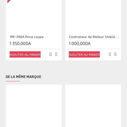
1PK-396A Pince coupe
Controlleur de Moteur Shield L293D
1 350,00DA
1 000,00DA
AJOUTER AU PANIER
AJOUTER AU PANIER
DE LA MÊME MARQUE
RU