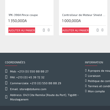
1PK-396A Pince coupe
Controlleur de Moteur Shield L293D
1 350,00DA
1 000,00DA
AJOUTER AU PANIER
AJOUTER AU PANIER
COORDONNÉES
INFORMATION
À propos de no
Mob: +213 (0) 550 88 88 27
Livraison
FAX: +213 (0) 45 39 72 32
Politique de conf
Commerciale: +213 (0) 550 88 88 29
Termes et condi
Email: store@dzduino.com
Mon compte
Address: 043 Cite Remila (Route du Port), Tigditt -
Mostaganem