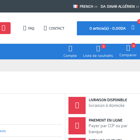
FRENCH
DA
DINAR ALGÉRIEN
FAQ
CONTACT
0 article(s) - 0,00DA
0
0
Comparer
Compte
Liste de souhaits
LIVRAISON DISPONIBLE
livraison à domicile
PAIEMENT EN LIGNE
Payer par CCP ou par
avis
banque