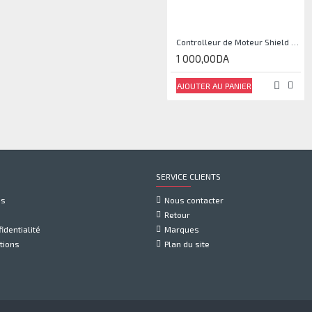
Controlleur de Moteur Shield L293D
1 000,00DA
AJOUTER AU PANIER
SERVICE CLIENTS
us
Nous contacter
Retour
identialité
Marques
tions
Plan du site