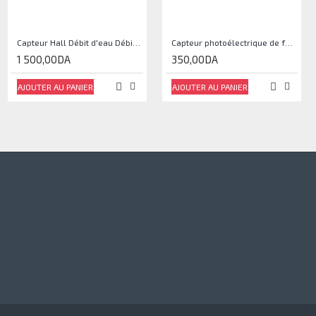
Capteur Hall Débit d'eau Débitmètre Contrôle 1-30L Eau / min 1.75MPa
Capteur photoélectrique de faisceau Module de capteur IR
1 500,00DA
350,00DA
AJOUTER AU PANIER
AJOUTER AU PANIER