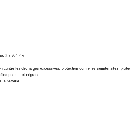
des 3,7 V/4,2 V.
n contre les décharges excessives, protection contre les surintensités, protect
les positifs et négatifs.
e la batterie.