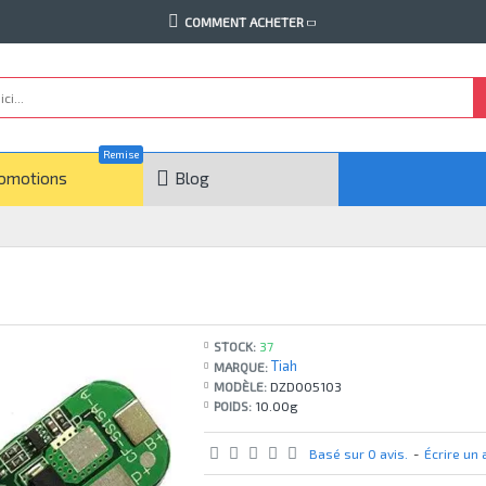
COMMENT ACHETER
Remise
omotions
Blog
STOCK:
37
Tiah
MARQUE:
MODÈLE:
DZD005103
POIDS:
10.00g
Basé sur 0 avis.
-
Écrire un 