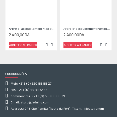
Arbre d' accouplement Flexible 14x10
Arbre d' accouplement Flexible 14x17
2 400,00DA
2 400,00DA
AJOUTER AU PANIER
AJOUTER AU PANIER
COORDONNÉES
Mob: +213 (0) 550 88 88 27
FAX: +213 (0) 45 39 72 32
Commerciale: +213 (0) 550 88 88 29
Email: store@dzduino.com
Address: 043 Cite Remila (Route du Port), Tigditt - Mostaganem