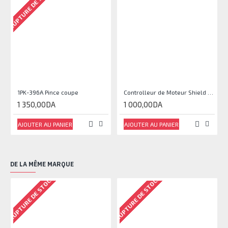
RUPTURE DE STOCK
1PK-396A Pince coupe
Controlleur de Moteur Shield L293D
1 350,00DA
1 000,00DA
AJOUTER AU PANIER
AJOUTER AU PANIER
DE LA MÊME MARQUE
RUPTURE DE STOCK
RUPTURE DE STOCK
RU