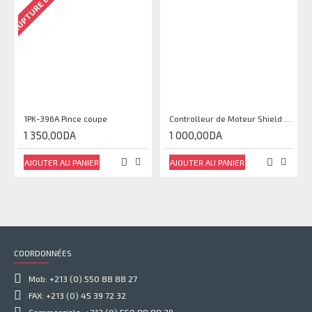
RUPTURE DE STOCK
1PK-396A Pince coupe
Controlleur de Moteur Shield L293D
1 350,00DA
1 000,00DA
AJOUTER AU PANIER
AJOUTER AU PANIER
COORDONNÉES
Mob: +213 (0) 550 88 88 27
FAX: +213 (0) 45 39 72 32