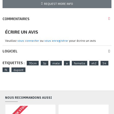
REQUEST MORE INFO
COMMENTAIRES
ÉCRIRE UN AVIS
Veuillez
vous connecter
ou
vous enregistrer
pour écrire un avis
LOGICIEL
ETIQUETTES :
70cm
3p
male
a
femelle
xh2
54
fil
dupont
NOUS RECOMMANDONS AUSSI