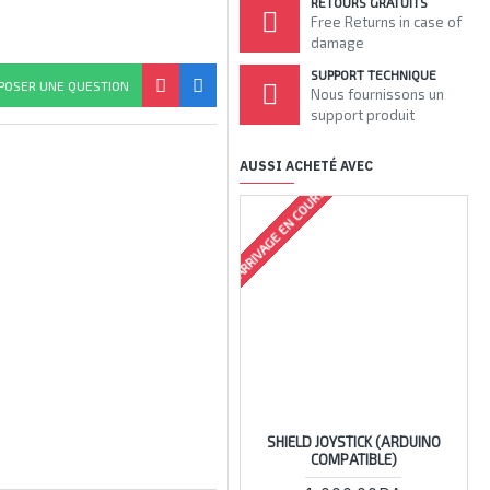
RETOURS GRATUITS
Free Returns in case of
damage
SUPPORT TECHNIQUE
POSER UNE QUESTION
Nous fournissons un
support produit
AUSSI ACHETÉ AVEC
ARRIVAGE EN COURS
ARRIV
SHIELD JOYSTICK (ARDUINO
COMPATIBLE)