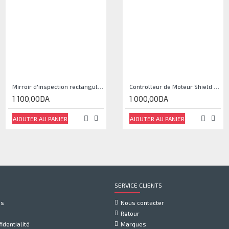
Mirroir d'inspection rectangulaire JJAM0144
Controlleur de Moteur Shield L293D
1 100,00DA
1 000,00DA
AJOUTER AU PANIER
AJOUTER AU PANIER
SERVICE CLIENTS
us
Nous contacter
Retour
identialité
Marques