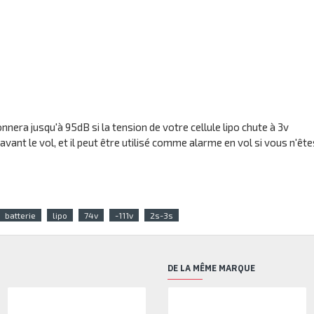
sonnera jusqu'à 95dB si la tension de votre cellule lipo chute à 3v
avant le vol, et il peut être utilisé comme alarme en vol si vous n'êt
batterie
lipo
74v
-111v
2s-3s
DE LA MÊME MARQUE