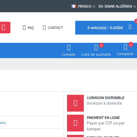
FRENCH
DA
DINAR ALGÉRIEN
FAQ
CONTACT
0 article(s) - 0,00DA
0
0
Comparer
Compte
Liste de souhaits
LIVRAISON DISPONIBLE
livraison à domicile
PAIEMENT EN LIGNE
avis
Payer par CCP ou par
banque