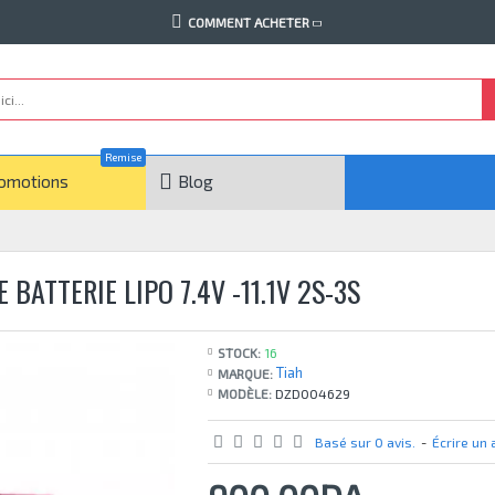
COMMENT ACHETER
Remise
omotions
Blog
BATTERIE LIPO 7.4V -11.1V 2S-3S
STOCK:
16
Tiah
MARQUE:
MODÈLE:
DZD004629
Basé sur 0 avis.
-
Écrire un 