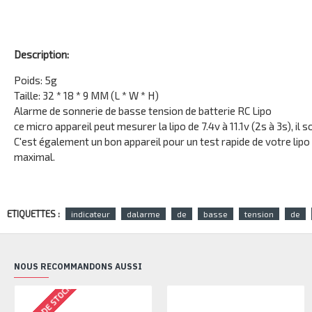
Description:
Poids: 5g
Taille: 32 * 18 * 9 MM (L * W * H)
Alarme de sonnerie de basse tension de batterie RC Lipo
ce micro appareil peut mesurer la lipo de 7.4v à 11.1v (2s à 3s), il 
C'est également un bon appareil pour un test rapide de votre lipo 
maximal.
ETIQUETTES :
indicateur
dalarme
de
basse
tension
de
NOUS RECOMMANDONS AUSSI