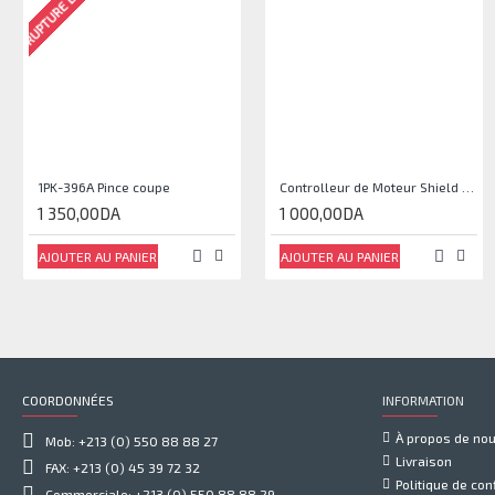
RUPTURE DE STOCK
1PK-396A Pince coupe
Controlleur de Moteur Shield L293D
1 350,00DA
1 000,00DA
AJOUTER AU PANIER
AJOUTER AU PANIER
COORDONNÉES
INFORMATION
À propos de no
Mob: +213 (0) 550 88 88 27
Livraison
FAX: +213 (0) 45 39 72 32
Politique de conf
Commerciale: +213 (0) 550 88 88 29