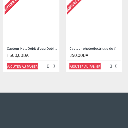
RUPTURE DE STOCK
RUPTURE DE STOCK
Capteur Hall Débit d'eau Débitmètre Contrôle 1-30L Eau / min 1.75MPa
Capteur photoélectrique de faisceau Module de capteur IR
1 500,00DA
350,00DA
AJOUTER AU PANIER
AJOUTER AU PANIER