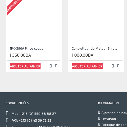
RUPTURE DE STOCK
1PK-396A Pince coupe
Controlleur de Moteur Shield L293D
1 350,00DA
1 000,00DA
AJOUTER AU PANIER
AJOUTER AU PANIER
COORDONNÉES
INFORMATION
À propos de no
Mob: +213 (0) 550 88 88 27
Livraison
FAX: +213 (0) 45 39 72 32
Politique de conf