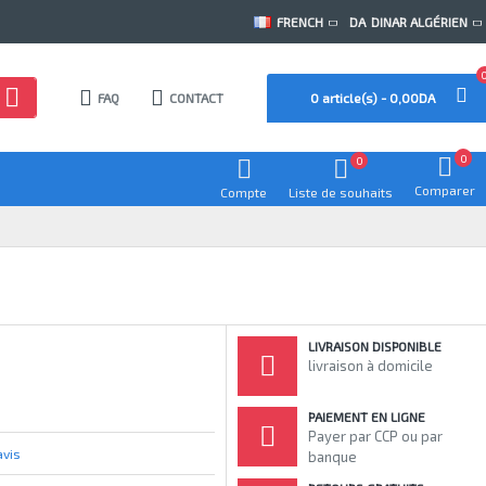
FRENCH
DA
DINAR ALGÉRIEN
FAQ
CONTACT
0 article(s) - 0,00DA
0
0
Comparer
Compte
Liste de souhaits
LIVRAISON DISPONIBLE
livraison à domicile
PAIEMENT EN LIGNE
Payer par CCP ou par
avis
banque