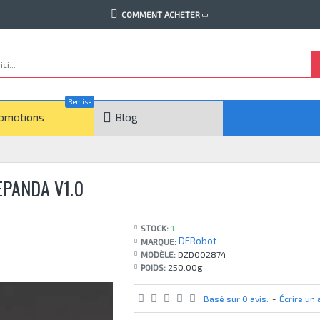
COMMENT ACHETER
Remise
omotions
Blog
EPANDA V1.0
STOCK:
1
DFRobot
MARQUE:
MODÈLE:
DZD002874
POIDS:
250.00g
Basé sur 0 avis.
-
Écrire un 