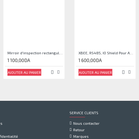
Mirroir d'inspection rectangulaire JJAM0144
XBEE, RS485, IO Shield Pour Arduino®
1 100,00DA
1 600,00DA
AJOUTER AU PANIER
AJOUTER AU PANIER
SERVICE CLIENTS
us
Nous contacter
Retour
identialité
Marques