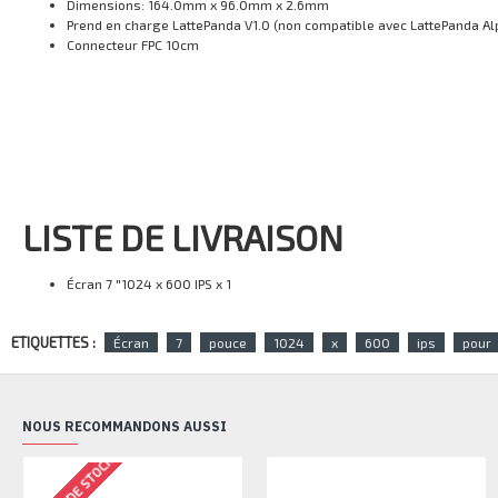
Dimensions: 164.0mm x 96.0mm x 2.6mm
Prend en charge LattePanda V1.0 (non compatible avec LattePanda Al
Connecteur FPC 10cm
LISTE DE LIVRAISON
Écran 7 "1024 x 600 IPS x 1
ETIQUETTES :
Écran
7
pouce
1024
x
600
ips
pour
NOUS RECOMMANDONS AUSSI