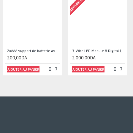
RUPTURE DE STOCK
2xAAA support de batterie avec couvercle et interrupteur
3-Wire LED Module 8 Digital (Arduino Compatible)
200,00DA
2 000,00DA
AJOUTER AU PANIER
AJOUTER AU PANIER