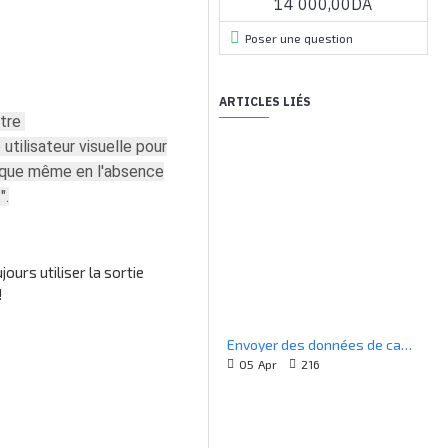
14 000,00DA
Poser une question
ARTICLES LIÉS
otre
utilisateur visuelle pour
te que même en l'absence
".
urs utiliser la sortie
!
Envoyer des données de capteur de lumière vers le stockage Azure
05
Apr
216