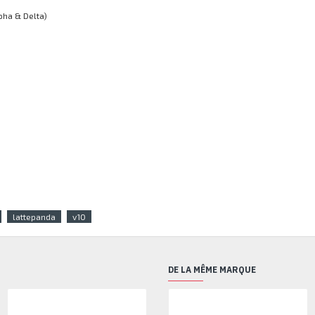
pha & Delta)
lattepanda
v10
DE LA MÊME MARQUE