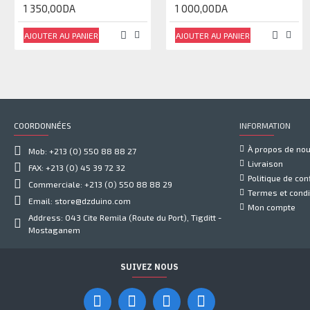
1 350,00DA
1 000,00DA
AJOUTER AU PANIER
AJOUTER AU PANIER
COORDONNÉES
INFORMATION
À propos de no
Mob: +213 (0) 550 88 88 27
Livraison
FAX: +213 (0) 45 39 72 32
Politique de conf
Commerciale: +213 (0) 550 88 88 29
Termes et condi
Email: store@dzduino.com
Mon compte
Address: 043 Cite Remila (Route du Port), Tigditt -
Mostaganem
SUIVEZ NOUS