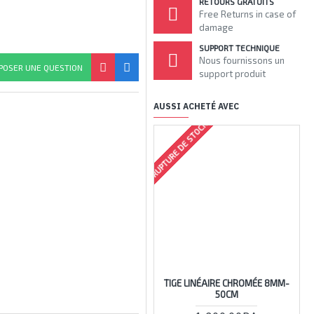
RETOURS GRATUITS
Free Returns in case of
damage
SUPPORT TECHNIQUE
Nous fournissons un
POSER UNE QUESTION
support produit
AUSSI ACHETÉ AVEC
ARRIV
RUPTURE DE STOCK
TIGE LINÉAIRE CHROMÉE 8MM-
IN
50CM