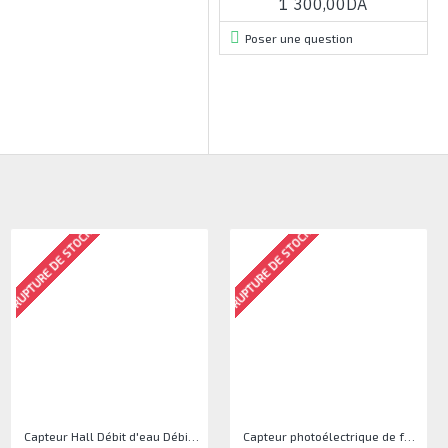
1 300,00DA
Poser une question
RUPTURE DE STOCK
RUPTURE DE STOCK
Capteur Hall Débit d'eau Débitmètre Contrôle 1-30L Eau / min 1.75MPa
Capteur photoélectrique de faisceau Module de capteur IR