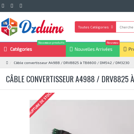
Toutes Catégories
Nouveaux produits
Nouveau
Catégories
Nouvelles Arrivées
Pr
Câble convertisseur A4988 / DRV8825 à TB6600 / DM542 / DM3230
CÂBLE CONVERTISSEUR A4988 / DRV8825 
RUPTURE DE STOCK