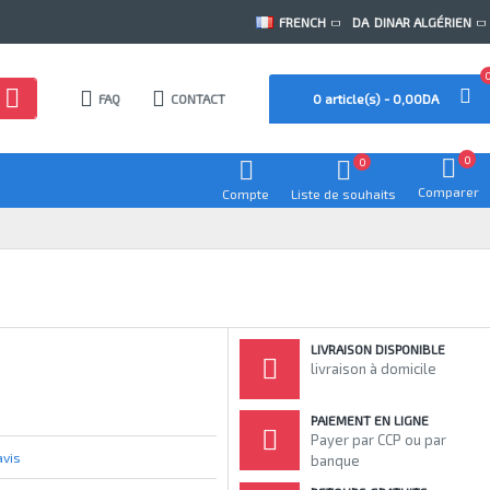
FRENCH
DA
DINAR ALGÉRIEN
FAQ
CONTACT
0 article(s) - 0,00DA
0
0
Comparer
Compte
Liste de souhaits
LIVRAISON DISPONIBLE
livraison à domicile
PAIEMENT EN LIGNE
Payer par CCP ou par
avis
banque