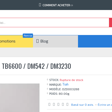
COMMENT ACHETER
Remise
omotions
Blog
À TB6600 / DM542 / DM3230
STOCK:
Rupture de stock
Tiah
MARQUE:
MODÈLE:
DZD003268
POIDS:
80.00g
Basé sur 0 avis.
-
Écrire un 