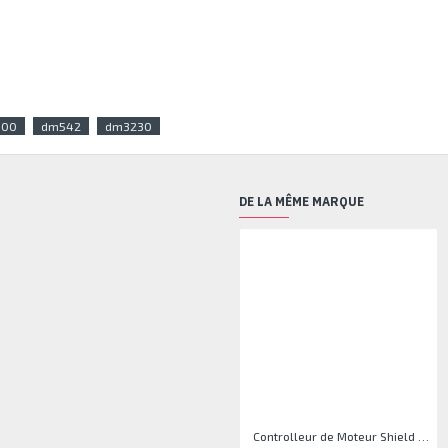
600
dm542
dm3230
DE LA MÊME MARQUE
Controlleur de Moteur Shield L293D