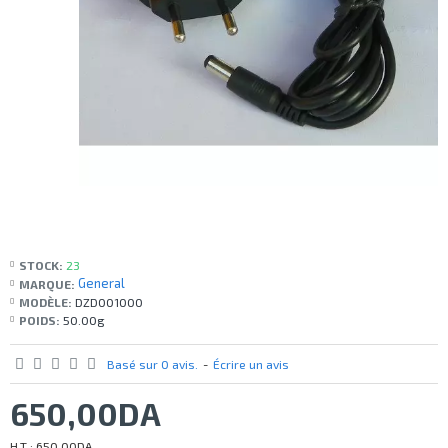
STOCK:
23
General
MARQUE:
MODÈLE:
DZD001000
POIDS:
50.00g
Basé sur 0 avis.
-
Écrire un avis
650,00DA
H.T : 650,00DA