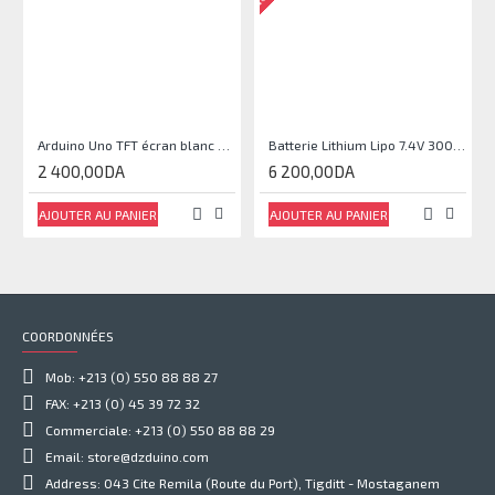
Arduino Uno TFT écran blanc 2,4 pouces
Batterie Lithium Lipo 7.4V 3000mAh 2S 35C
2 400,00DA
6 200,00DA
AJOUTER AU PANIER
AJOUTER AU PANIER
COORDONNÉES
Mob: +213 (0) 550 88 88 27
FAX: +213 (0) 45 39 72 32
Commerciale: +213 (0) 550 88 88 29
Email: store@dzduino.com
Address: 043 Cite Remila (Route du Port), Tigditt - Mostaganem