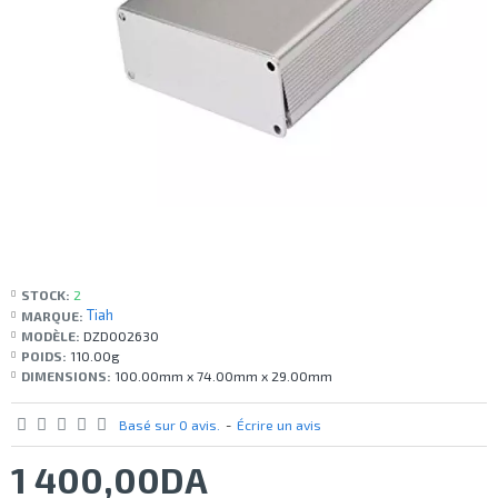
STOCK:
2
Tiah
MARQUE:
MODÈLE:
DZD002630
POIDS:
110.00g
DIMENSIONS:
100.00mm x 74.00mm x 29.00mm
Basé sur 0 avis.
-
Écrire un avis
1 400,00DA