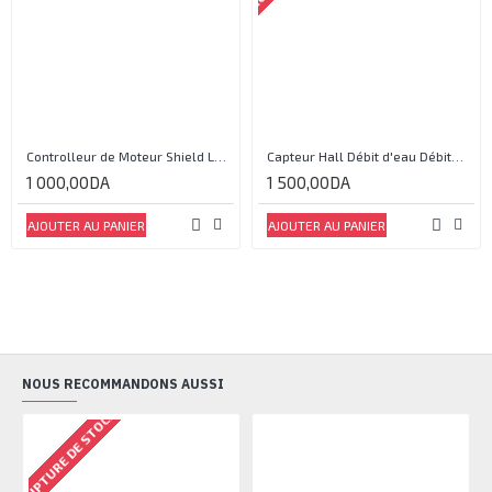
Controlleur de Moteur Shield L293D
Capteur Hall Débit d'eau Débitmètre Contrôle 1-30L Eau / min 1.75MPa
1 000,00DA
1 500,00DA
AJOUTER AU PANIER
AJOUTER AU PANIER
NOUS RECOMMANDONS AUSSI
RUPTURE DE STOCK