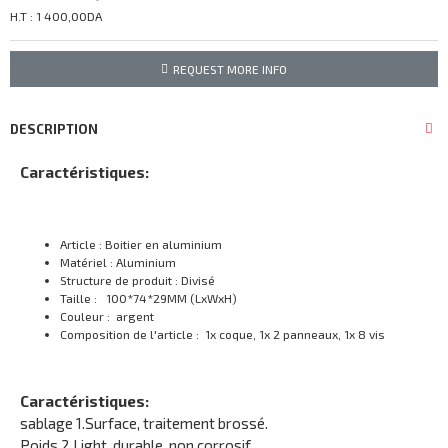
H.T : 1 400,00DA
REQUEST MORE INFO
DESCRIPTION
Caractéristiques:
Article : Boitier en aluminium
Matériel : Aluminium
Structure de produit : Divisé
Taille : 100*74*29MM (LxWxH)
Couleur : argent
Composition de l'article : 1x coque, 1x 2 panneaux, 1x 8 vis
Caractéristiques:
sablage 1.Surface, traitement brossé.
Poids 2.Light, durable, non corrosif.