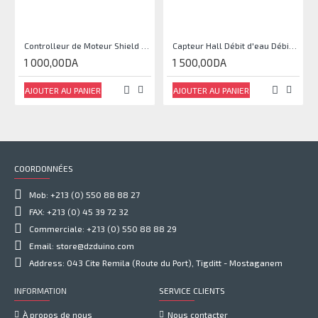
Controlleur de Moteur Shield L293D
Capteur Hall Débit d'eau Débitmètre Contrôle 1-30L Eau / min 1.75MPa
1 000,00DA
1 500,00DA
AJOUTER AU PANIER
AJOUTER AU PANIER
COORDONNÉES
Mob: +213 (0) 550 88 88 27
FAX: +213 (0) 45 39 72 32
Commerciale: +213 (0) 550 88 88 29
Email: store@dzduino.com
Address: 043 Cite Remila (Route du Port), Tigditt - Mostaganem
INFORMATION
SERVICE CLIENTS
À propos de nous
Nous contacter