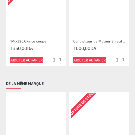
1PK-396A Pince coupe
Controlleur de Moteur Shield L293D
1 350,00DA
1 000,00DA
AJOUTER AU PANIER
AJOUTER AU PANIER
DE LA MÊME MARQUE
RUPTURE DE STOCK
RU