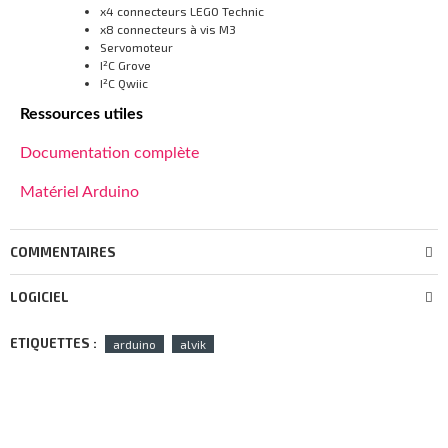
x4 connecteurs LEGO Technic
x8 connecteurs à vis M3
Servomoteur
I²C Grove
I²C Qwiic
Ressources utiles
Documentation complète
Matériel Arduino
COMMENTAIRES
LOGICIEL
ETIQUETTES :
arduino
alvik