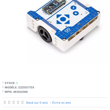
STOCK:
5
MODÈLE:
DZD007159
MPN:
AKX00066
Basé sur 0 avis.
-
Écrire un avis