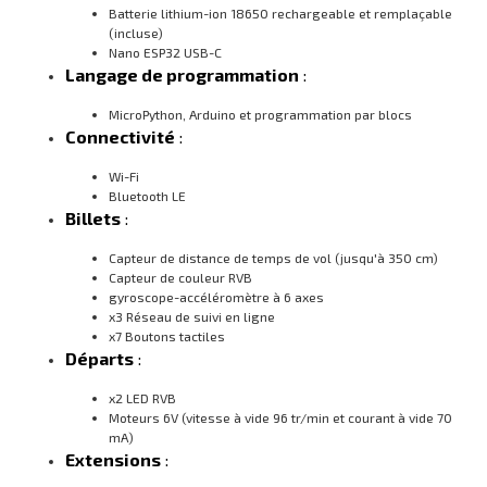
Batterie lithium-ion 18650 rechargeable et remplaçable
(incluse)
Nano ESP32 USB-C
Langage de programmation
:
MicroPython, Arduino et programmation par blocs
Connectivité
:
Wi-Fi
Bluetooth LE
Billets
:
Capteur de distance de temps de vol (jusqu'à 350 cm)
Capteur de couleur RVB
gyroscope-accéléromètre à 6 axes
x3 Réseau de suivi en ligne
x7 Boutons tactiles
Départs
:
x2 LED RVB
Moteurs 6V (vitesse à vide 96 tr/min et courant à vide 70
mA)
Extensions
: