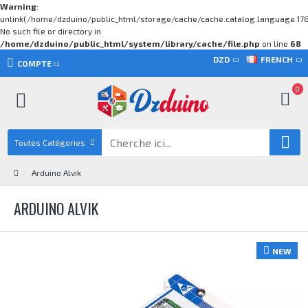
Warning
:
unlink(/home/dzduino/public_html/storage/cache/cache.catalog.language.17
No such file or directory in
/home/dzduino/public_html/system/library/cache/file.php
on line
68
DZD
FRENCH
COMPTE
0
Toutes Catégories
Arduino Alvik
ARDUINO ALVIK
NEW