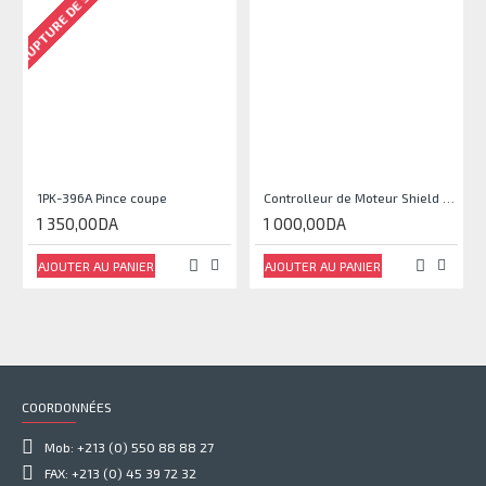
RUPTURE DE STOCK
1PK-396A Pince coupe
Controlleur de Moteur Shield L293D
1 350,00DA
1 000,00DA
AJOUTER AU PANIER
AJOUTER AU PANIER
COORDONNÉES
Mob: +213 (0) 550 88 88 27
FAX: +213 (0) 45 39 72 32