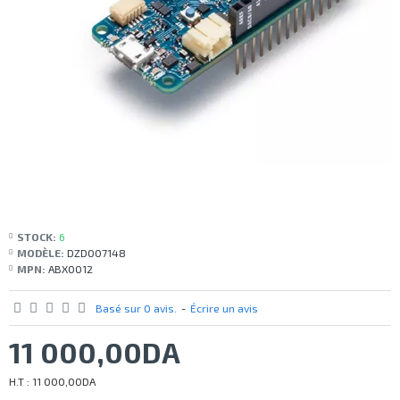
STOCK:
6
MODÈLE:
DZD007148
MPN:
ABX0012
Basé sur 0 avis.
-
Écrire un avis
11 000,00DA
H.T : 11 000,00DA