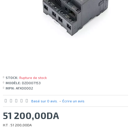
STOCK:
Rupture de stock
MODÈLE:
DZD007153
MPN:
AFX00002
Basé sur 0 avis.
-
Écrire un avis
51 200,00DA
H.T : 51 200,00DA