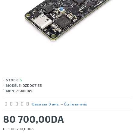
STOCK:
5
MODÈLE:
DZD007155
MPN:
ABX0049
Basé sur 0 avis.
-
Écrire un avis
80 700,00DA
H.T : 80 700,00DA