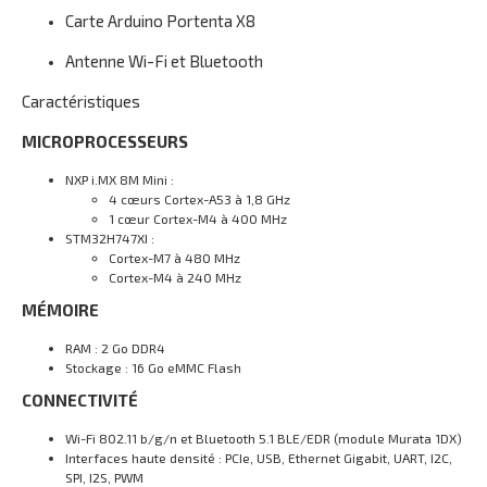
Carte Arduino Portenta X8
Antenne Wi-Fi et Bluetooth
Caractéristiques
MICROPROCESSEURS
NXP i.MX 8M Mini :
4 cœurs Cortex-A53 à 1,8 GHz
1 cœur Cortex-M4 à 400 MHz
STM32H747XI :
Cortex-M7 à 480 MHz
Cortex-M4 à 240 MHz
MÉMOIRE
RAM : 2 Go DDR4
Stockage : 16 Go eMMC Flash
CONNECTIVITÉ
Wi-Fi 802.11 b/g/n et Bluetooth 5.1 BLE/EDR (module Murata 1DX)
Interfaces haute densité : PCIe, USB, Ethernet Gigabit, UART, I2C,
SPI, I2S, PWM