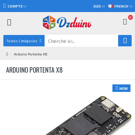
COMPTE
DZD
FRENCH
0
Toutes Catégories
Arduino Portenta X8
ARDUINO PORTENTA X8
NEW