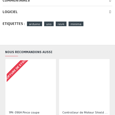
COMMENTAIRES
LOGICIEL
ETIQUETTES :
arduino
uno
rev4
minima
NOUS RECOMMANDONS AUSSI
RUPTURE DE STOCK
1PK-396A Pince coupe
Controlleur de Moteur Shield L293D