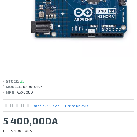
STOCK:
25
MODÈLE:
DZD007156
MPN:
ABX0080
Basé sur 0 avis.
-
Écrire un avis
5 400,00DA
H.T : 5 400,00DA