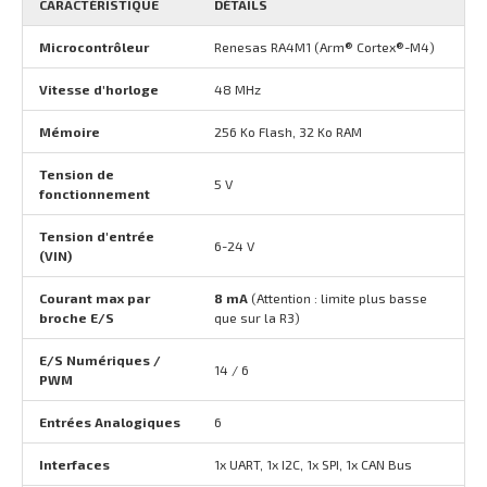
CARACTÉRISTIQUE
DÉTAILS
Microcontrôleur
Renesas RA4M1 (Arm® Cortex®-M4)
Vitesse d'horloge
48 MHz
Mémoire
256 Ko Flash, 32 Ko RAM
Tension de
5 V
fonctionnement
Tension d'entrée
6-24 V
(VIN)
Courant max par
8 mA
(Attention : limite plus basse
broche E/S
que sur la R3)
E/S Numériques /
14 / 6
PWM
Entrées Analogiques
6
Interfaces
1x UART, 1x I2C, 1x SPI, 1x CAN Bus