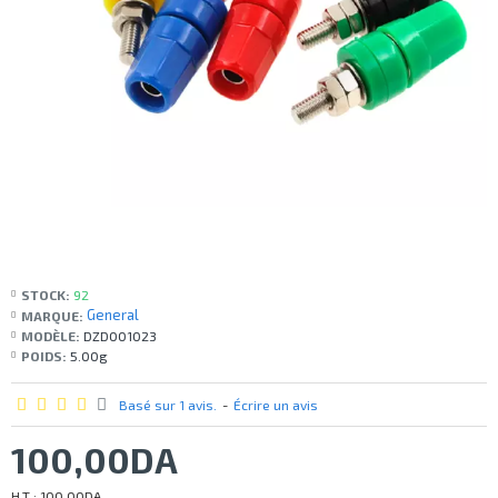
STOCK:
92
General
MARQUE:
MODÈLE:
DZD001023
POIDS:
5.00g
Basé sur 1 avis.
-
Écrire un avis
100,00DA
H.T : 100,00DA