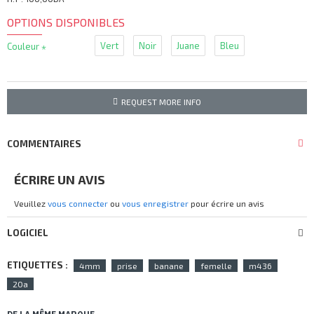
OPTIONS DISPONIBLES
Vert
Noir
Juane
Bleu
Couleur
REQUEST MORE INFO
COMMENTAIRES
ÉCRIRE UN AVIS
Veuillez
vous connecter
ou
vous enregistrer
pour écrire un avis
LOGICIEL
ETIQUETTES :
4mm
prise
banane
femelle
m436
20a