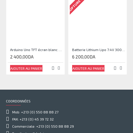
Arduino Uno TFT écran blanc 2,4 pouces
Batterie Lithium Lipo 7.4V 3000mAh 2S 35C
2 400,00DA
6 200,00DA
AJOUTER AU PANIER
AJOUTER AU PANIER
COORDONNÉES
Mob: +213 (0) 550 88 88 27
FAX: +213 (0) 45 39 72 32
Commerciale: +213 (0) 550 88 88 29