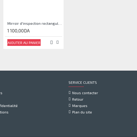
Mirroir d'inspection rectangulaire JJAM0144
1 100,00DA
AJOUTER AU PANIER
SERVICE CLIENTS
us
Nous contacter
Retour
identialité
Marques
tions
Plan du site