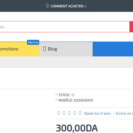
COMMENT ACHETER
Remise
omotions
Blog
STOCK:
19
MODÈLE:
DZD006915
Basé sur 0 avis.
-
Écrire un 
300,00DA