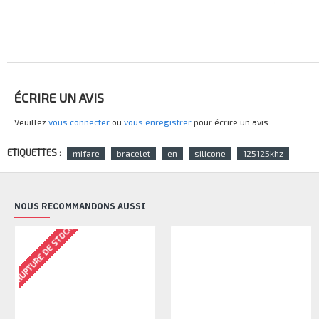
ÉCRIRE UN AVIS
Veuillez
vous connecter
ou
vous enregistrer
pour écrire un avis
ETIQUETTES :
mifare
bracelet
en
silicone
125125khz
NOUS RECOMMANDONS AUSSI
RUPTURE DE STOCK