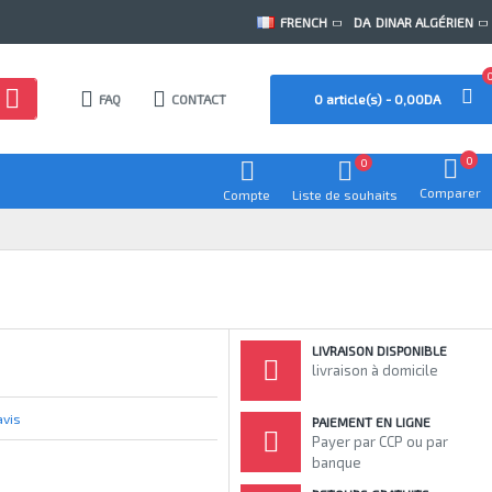
FRENCH
DA
DINAR ALGÉRIEN
FAQ
CONTACT
0 article(s) - 0,00DA
0
0
Comparer
Compte
Liste de souhaits
LIVRAISON DISPONIBLE
livraison à domicile
avis
PAIEMENT EN LIGNE
Payer par CCP ou par
banque