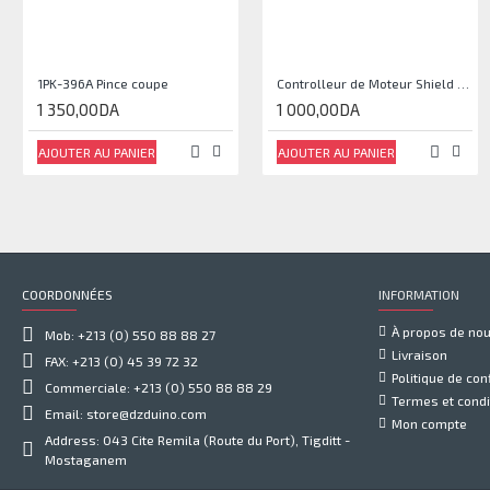
1PK-396A Pince coupe
Controlleur de Moteur Shield L293D
1 350,00DA
1 000,00DA
AJOUTER AU PANIER
AJOUTER AU PANIER
COORDONNÉES
INFORMATION
À propos de no
Mob: +213 (0) 550 88 88 27
Livraison
FAX: +213 (0) 45 39 72 32
Politique de conf
Commerciale: +213 (0) 550 88 88 29
Termes et condi
Email: store@dzduino.com
Mon compte
Address: 043 Cite Remila (Route du Port), Tigditt -
Mostaganem