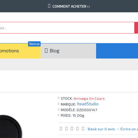
COMMENT ACHETER
Remise
omotions
Blog
STOCK:
Arrivage En Cours
IteadStudio
MARQUE:
MODÈLE:
DZD000147
POIDS:
15.00g
Basé sur 0 avis.
-
Écrire un 