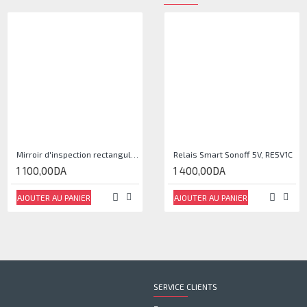
Mirroir d'inspection rectangulaire JJAM0144
Relais Smart Sonoff 5V, RE5V1C
1 100,00DA
1 400,00DA
AJOUTER AU PANIER
AJOUTER AU PANIER
SERVICE CLIENTS