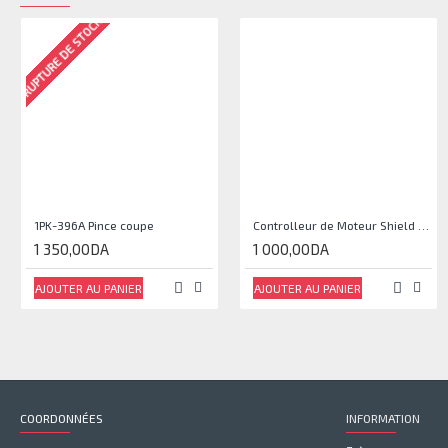
RUPTURE DE STOCK
1PK-396A Pince coupe
Controlleur de Moteur Shield L293D
1 350,00DA
1 000,00DA
AJOUTER AU PANIER
AJOUTER AU PANIER
COORDONNÉES
INFORMATION