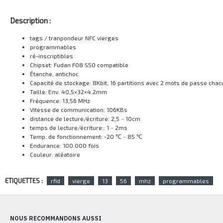
Description :
tags / tranpondeur NFC vierges
programmables
ré-inscriptibles
Chipset: Fudan F08 S50 compatible
Étanche, antichoc
Capacité de stockage: 8Kbit, 16 partitions avec 2 mots de passe cha
Taille: Env. 40,5×32×4.2mm
Fréquence: 13,56 MHz
Vitesse de communication: 106KBs
distance de lecture/écriture: 2,5 ~ 10cm
temps de lecture/écriture:: 1 ~ 2ms
Temp. de fonctionnement: -20 ℃ ~ 85 ℃
Endurance: 100.000 fois
Couleur: aléatoire
ETIQUETTES :
rfid
vierge
13
56
mhz
programmables
NOUS RECOMMANDONS AUSSI