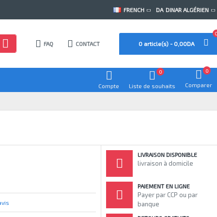
FRENCH
DA
DINAR ALGÉRIEN
FAQ
CONTACT
0 article(s) - 0,00DA
0
0
Comparer
Compte
Liste de souhaits
LIVRAISON DISPONIBLE
livraison à domicile
PAIEMENT EN LIGNE
Payer par CCP ou par
avis
banque