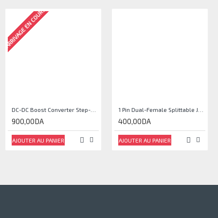
ARRIVAGE EN COURS
DC-DC Boost Converter Step-Up Power Module Output 5V-35V
1 Pin Dual-Female Splittable Jumper Wire - 200mm (40Pcs Pack)
900,00DA
400,00DA
AJOUTER AU PANIER
AJOUTER AU PANIER