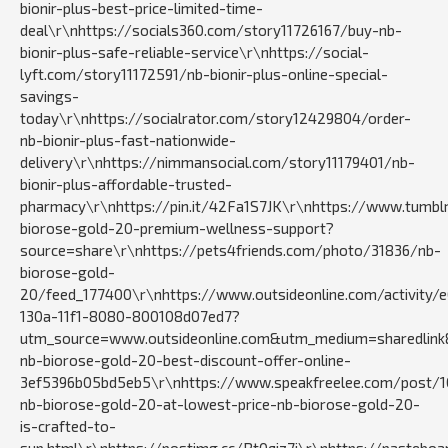
bionir-plus-best-price-limited-time-
deal\r\nhttps://socials360.com/story11726167/buy-nb-
bionir-plus-safe-reliable-service\r\nhttps://social-
lyft.com/story11172591/nb-bionir-plus-online-special-
savings-
today\r\nhttps://socialrator.com/story12429804/order-
nb-bionir-plus-fast-nationwide-
delivery\r\nhttps://nimmansocial.com/story11179401/nb-
bionir-plus-affordable-trusted-
pharmacy\r\nhttps://pin.it/42Fa1S7JK\r\nhttps://www.tumbl
biorose-gold-20-premium-wellness-support?
source=share\r\nhttps://pets4friends.com/photo/31836/nb-
biorose-gold-
20/feed_177400\r\nhttps://www.outsideonline.com/activity/
130a-11f1-8080-800108d07ed7?
utm_source=www.outsideonline.com&utm_medium=sharedlink&u
nb-biorose-gold-20-best-discount-offer-online-
3ef5396b05bd5eb5\r\nhttps://www.speakfreelee.com/post/1
nb-biorose-gold-20-at-lowest-price-nb-biorose-gold-20-
is-crafted-to-