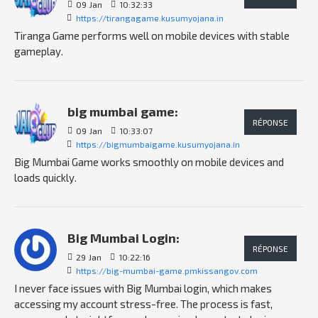
09
Jan
10:32:33
https://tirangagame.kusumyojana.in
Tiranga Game performs well on mobile devices with stable
gameplay.
big mumbai game:
RÉPONSE
09
Jan
10:33:07
https://bigmumbaigame.kusumyojana.in
Big Mumbai Game works smoothly on mobile devices and
loads quickly.
Big Mumbai Login:
RÉPONSE
29
Jan
10:22:16
https://big-mumbai-game.pmkissangov.com
I never face issues with Big Mumbai login, which makes
accessing my account stress-free. The process is fast,