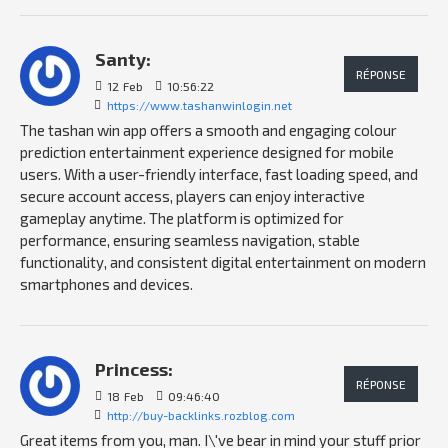
Santy:
RÉPONSE
12
Feb
10:56:22
https://www.tashanwinlogin.net
The tashan win app offers a smooth and engaging colour
prediction entertainment experience designed for mobile
users. With a user-friendly interface, fast loading speed, and
secure account access, players can enjoy interactive
gameplay anytime. The platform is optimized for
performance, ensuring seamless navigation, stable
functionality, and consistent digital entertainment on modern
smartphones and devices.
Princess:
RÉPONSE
18
Feb
09:46:40
http://buy-backlinks.rozblog.com
Great items from you, man. I\'ve bear in mind your stuff prior