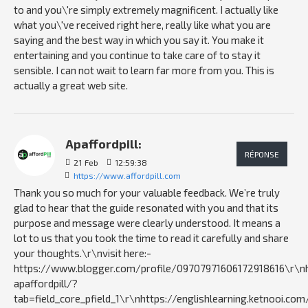
to and you\'re simply extremely magnificent. I actually like
what you\'ve received right here, really like what you are
saying and the best way in which you say it. You make it
entertaining and you continue to take care of to stay it
sensible. I can not wait to learn far more from you. This is
actually a great web site.
Apaffordpill:
RÉPONSE
21
Feb
12:59:38
https://www.affordpill.com
Thank you so much for your valuable feedback. We’re truly
glad to hear that the guide resonated with you and that its
purpose and message were clearly understood. It means a
lot to us that you took the time to read it carefully and share
your thoughts.\r\nvisit here:-
https://www.blogger.com/profile/09707971606172918616\r\nhtt
apaffordpill/?
tab=field_core_pfield_1\r\nhttps://englishlearning.ketnooi.com