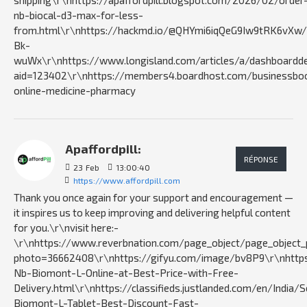
shipping\r\nhttps://apaffordpill.blogspot.com/2026/02/order
nb-biocal-d3-max-for-less-
from.html\r\nhttps://hackmd.io/@QHYmi6iqQeG9Iw9tRK6vXw/
Bk-
wuWx\r\nhttps://www.longisland.com/articles/a/dashboardde
aid=123402\r\nhttps://members4.boardhost.com/businessbook
online-medicine-pharmacy
Apaffordpill:
RÉPONSE
23
Feb
13:00:40
https://www.affordpill.com
Thank you once again for your support and encouragement —
it inspires us to keep improving and delivering helpful content
for you.\r\nvisit here:-
\r\nhttps://www.reverbnation.com/page_object/page_object_
photo=36662408\r\nhttps://gifyu.com/image/bv8P9\r\nhttps
Nb-Biomont-L-Online-at-Best-Price-with-Free-
Delivery.html\r\nhttps://classifieds.justlanded.com/en/India/
Biomont-L-Tablet-Best-Discount-Fast-