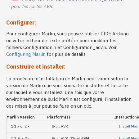
pour les cartes AVR.
Configurer:
Pour configurer Marlin, vous pouvez utiliser l'IDE Arduino
ou votre éditeur de texte préféré pour modifier les
fichiers Configuration.h et Configuration_adv.h. Voir
Configuring Marlin
for plus de details.
Construire et installer:
La procédure d'installation de Marlin peut varier selon la
version de Marlin que vous souhaitez installer et la carte
sur laquelle vous installez. Une fois que votre
environnement de build Marlin est configuré, l'installation
des mises à jour peut se faire en un clic.
Marlin Version
Platform(s)
Instructions
1.1.x or 2.x
8-bit AVR
Install Mar
1.1.9 or 2.x
8-bit AVR, 32-bit ARM
Install Mar