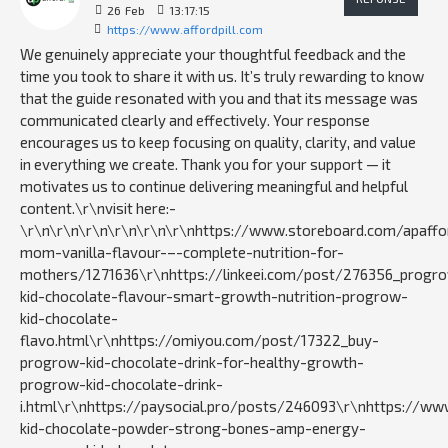
26
Feb
13:17:15
https://www.affordpill.com
We genuinely appreciate your thoughtful feedback and the
time you took to share it with us. It’s truly rewarding to know
that the guide resonated with you and that its message was
communicated clearly and effectively. Your response
encourages us to keep focusing on quality, clarity, and value
in everything we create. Thank you for your support — it
motivates us to continue delivering meaningful and helpful
content.\r\nvisit here:-
\r\n\r\n\r\n\r\n\r\n\r\nhttps://www.storeboard.com/apaffo
mom-vanilla-flavour-–-complete-nutrition-for-
mothers/1271636\r\nhttps://linkeei.com/post/276356_progr
kid-chocolate-flavour-smart-growth-nutrition-progrow-
kid-chocolate-
flavo.html\r\nhttps://omiyou.com/post/17322_buy-
progrow-kid-chocolate-drink-for-healthy-growth-
progrow-kid-chocolate-drink-
i.html\r\nhttps://paysocial.pro/posts/246093\r\nhttps://w
kid-chocolate-powder-strong-bones-amp-energy-