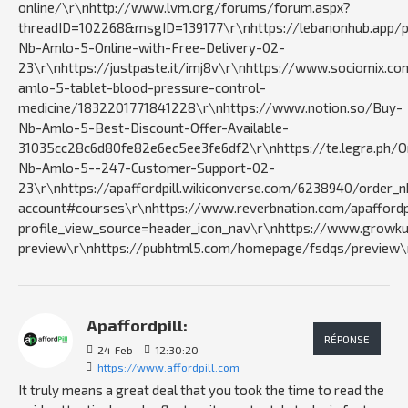
online/\r\nhttp://www.lvm.org/forums/forum.aspx?
threadID=102268&msgID=139177\r\nhttps://lebanonhub.app/p
Nb-Amlo-5-Online-with-Free-Delivery-02-
23\r\nhttps://justpaste.it/imj8v\r\nhttps://www.sociomix.c
amlo-5-tablet-blood-pressure-control-
medicine/1832201771841228\r\nhttps://www.notion.so/Buy-
Nb-Amlo-5-Best-Discount-Offer-Available-
31035cc28c6d80fe82e6ec5ee3fe6df2\r\nhttps://te.legra.ph/O
Nb-Amlo-5--247-Customer-Support-02-
23\r\nhttps://apaffordpill.wikiconverse.com/6238940/order_
account#courses\r\nhttps://www.reverbnation.com/apaffordpi
profile_view_source=header_icon_nav\r\nhttps://www.growkud
preview\r\nhttps://pubhtml5.com/homepage/fsdqs/preview\r\nhtt
Apaffordpill:
RÉPONSE
24
Feb
12:30:20
https://www.affordpill.com
It truly means a great deal that you took the time to read the