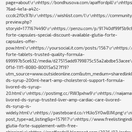
page=about\r\nhttps://bondhusova.com/apaffordpill\r\nhttp
76ad-4e1a-a42c-
cccdc2f0c97b\r\nhttps://wishlist.com/l\r\nhttps://communi
preview.php?
storyid=1771674490\r\nhttps://penzu.com/p/91740df99f5b9c6
forte-capsules-special-discount-available-glutia-forte-
capsules-offer-
pow.html\r\nhttps://yoursocial.it.com/posts/1567\r\nhttps:/
forte-tablets-trusted-quality-formula-
699997b5ce632/media/d27515add9799875c55a2abdbe53acee\r\
0f1d-11f1-8080-80015a527f19?
utm_source=www.outsideonline.com&utm_medium=sharedlink&
ds-syrup-200ml-heart-amp-cholesterol-support-formula-
livored-ds-syrup-
20.html\r\nhttps://postimg.cc/RW3pxhw9\r\nhttps://naijam
livored-ds-syrup-trusted-liver-amp-cardiac-care-livored-
ds-syrup-is-
widely.html\r\nhttps://pasteboard.co/rHUio5Y0wBJM.png\r\n
post_type=ad_listing&p=157917\r\nhttps://www.freelistingindia
glutia-forte-supplement-with-free-