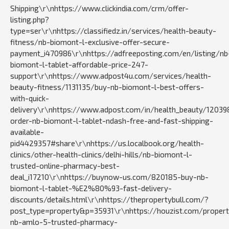
Shipping\r\nhttps://www.clickindia.com/crm/offer-
listing.php?
type=ser\r\nhttps://classifiedz.in/services/health-beauty-
fitness/nb-biomont-l-exclusive-offer-secure-
payment_i470986\r\nhttps://adfreeposting.com/en/listing/nb
biomont-l-tablet-affordable-price-247-
support\r\nhttps://www.adpost4u.com/services/health-
beauty-fitness/1131135/buy-nb-biomont-l-best-offers-
with-quick-
delivery\r\nhttps://www.adpost.com/in/health_beauty/120398
order-nb-biomont-l-tablet-ndash-free-and-fast-shipping-
available-
pid4429357#share\r\nhttps://us.localbook.org/health-
clinics/other-health-clinics/delhi-hills/nb-biomont-l-
trusted-online-pharmacy-best-
deal_i17210\r\nhttps://buynow-us.com/820185-buy-nb-
biomont-l-tablet-%E2%80%93-fast-delivery-
discounts/details.html\r\nhttps://thepropertybull.com/?
post_type=property&p=35931\r\nhttps://houzist.com/proper
nb-amlo-5-trusted-pharmacy-