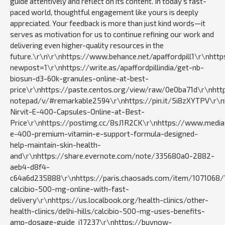
guide attentively and reflect on its content. In today’s fast-
paced world, thoughtful engagement like yours is deeply
appreciated. Your feedback is more than just kind words—it
serves as motivation for us to continue refining our work and
delivering even higher-quality resources in the
future.\r\n\r\nhttps://www.behance.net/apaffordpill1\r\nhtt
newpost=1\r\nhttps://write.as/apaffordpillindia/get-nb-
biosun-d3-60k-granules-online-at-best-
price\r\nhttps://paste.centos.org/view/raw/0e0ba71d\r\nhttp
notepad/v/#remarkable2594\r\nhttps://pin.it/5i8zXYTPV\r\
Nirvit-E-400-Capsules-Online-at-Best-
Price\r\nhttps://postimg.cc/8sJ1R2CK\r\nhttps://www.media
e-400-premium-vitamin-e-support-formula-designed-
help-maintain-skin-health-
and\r\nhttps://share.evernote.com/note/335680a0-2882-
aeb4-d8f4-
c64a6d235888\r\nhttps://paris.chaosads.com/item/1071068/\r
calcibio-500-mg-online-with-fast-
delivery\r\nhttps://us.localbook.org/health-clinics/other-
health-clinics/delhi-hills/calcibio-500-mg-uses-benefits-
amp-dosage-guide_i17237\r\nhttps://buynow-