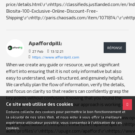
price/details.html\r\nhttps://classifieds.justlanded.com/en/I
Biosita-100-Exclusive-Online-Discount-Free-
Shipping\r\nhttp://paris.chaosads.com/item/1071814/\r\nh
Apaffordpill:
RÉPONSE
27
Feb
13:12:21
https://www.affordpill.com
When we create any guide or resource, we put significant
effort into ensuring that it is not only informative but also
easy to understand, well-structured, and genuinely helpful.
We carefully plan the flow of information, verify the details,
and focus on clarity so that readers can confidently grasp the
key points without confusion. Knowing that you found the
Ce site web utilise des cookies
message clear reassures us that our approach is working as
intended.\r\nvisit here:-
Dzduino collecte des cookies pour permettre le bon fonctionnement et
https://www.remotehub.com/apafford.pill\r\nhttps://www.o
la sécurité de nos sites Web, et nous aider à vous offrir la meilleure
expérience utilisateur possible, vous consentez à l'utilisation de ces
apaffordpill/about\r\nhttps://vhearts.net/apaffordpill\r\nht
cookies.
auth/profiles\r\nhttps://upuge.com/apafford\r\nhttps://ww