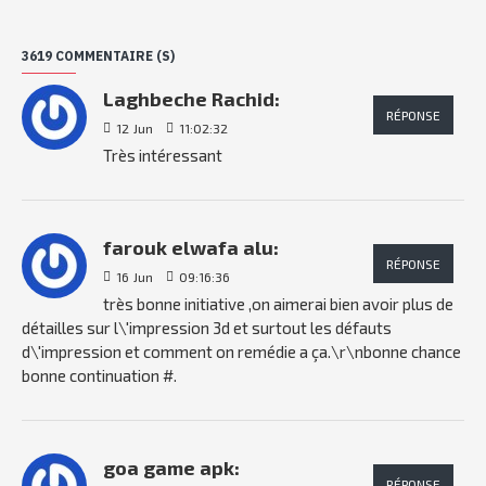
3619 COMMENTAIRE (S)
Laghbeche Rachid:
RÉPONSE
12
Jun
11:02:32
Très intéressant
farouk elwafa alu:
RÉPONSE
16
Jun
09:16:36
très bonne initiative ,on aimerai bien avoir plus de
détailles sur l\'impression 3d et surtout les défauts
d\'impression et comment on remédie a ça.\r\nbonne chance
bonne continuation #.
goa game apk:
RÉPONSE