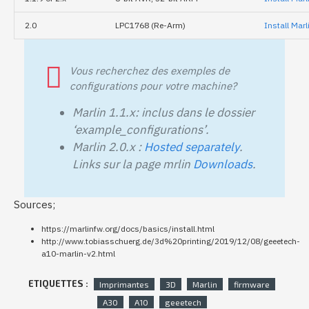
2.0
LPC1768 (Re-Arm)
Install Mar
Vous recherchez des exemples de
configurations pour votre machine?
Marlin 1.1.x: inclus dans le dossier
‘example_configurations’.
Marlin 2.0.x :
Hosted separately
.
Links sur la page mrlin
Downloads
.
Sources;
https://marlinfw.org/docs/basics/install.html
http://www.tobiasschuerg.de/3d%20printing/2019/12/08/geeetech-
a10-marlin-v2.html
ETIQUETTES :
Imprimantes
3D
Marlin
firmware
A30
A10
geeetech