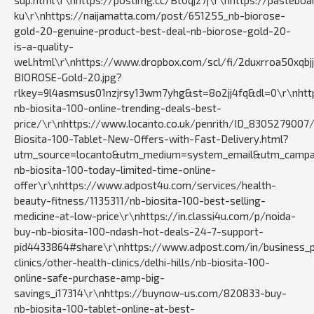
sup.html\r\nhttps://postimg.cc/Bt0qjz7j\r\nhttps://pasteb
ku\r\nhttps://naijamatta.com/post/651255_nb-biorose-
gold-20-genuine-product-best-deal-nb-biorose-gold-20-
is-a-quality-
wel.html\r\nhttps://www.dropbox.com/scl/fi/2duxrroa50xqb
BIOROSE-Gold-20.jpg?
rlkey=9l4asmsus01nzjrsy13wm7yhg&st=8o2jj4fq&dl=0\r\nht
nb-biosita-100-online-trending-deals-best-
price/\r\nhttps://www.locanto.co.uk/penrith/ID_8305279007
Biosita-100-Tablet-New-Offers-with-Fast-Delivery.html?
utm_source=locanto&utm_medium=system_email&utm_campaign
nb-biosita-100-today-limited-time-online-
offer\r\nhttps://www.adpost4u.com/services/health-
beauty-fitness/1135311/nb-biosita-100-best-selling-
medicine-at-low-price\r\nhttps://in.classi4u.com/p/noida-
buy-nb-biosita-100-ndash-hot-deals-24-7-support-
pid4433864#share\r\nhttps://www.adpost.com/in/business_pr
clinics/other-health-clinics/delhi-hills/nb-biosita-100-
online-safe-purchase-amp-big-
savings_i17314\r\nhttps://buynow-us.com/820833-buy-
nb-biosita-100-tablet-online-at-best-