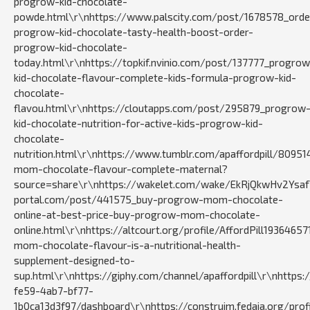
progrow-kid-chocolate-
powde.html\r\nhttps://www.palscity.com/post/1678578_orde
progrow-kid-chocolate-tasty-health-boost-order-
progrow-kid-chocolate-
today.html\r\nhttps://topkif.nvinio.com/post/137777_progrow
kid-chocolate-flavour-complete-kids-formula-progrow-kid-
chocolate-
flavou.html\r\nhttps://cloutapps.com/post/295879_progrow
kid-chocolate-nutrition-for-active-kids-progrow-kid-
chocolate-
nutrition.html\r\nhttps://www.tumblr.com/apaffordpill/809
mom-chocolate-flavour-complete-maternal?
source=share\r\nhttps://wakelet.com/wake/EkRjQkwHv2Ysa
portal.com/post/441575_buy-progrow-mom-chocolate-
online-at-best-price-buy-progrow-mom-chocolate-
online.html\r\nhttps://altcourt.org/profile/AffordPill19364
mom-chocolate-flavour-is-a-nutritional-health-
supplement-designed-to-
sup.html\r\nhttps://giphy.com/channel/apaffordpill\r\nhttps:/
fe59-4ab7-bf77-
1b0ca13d3f97/dashboard\r\nhttps://construim.fedaia.org/profi