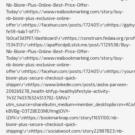
Nb-Bionir-Plus-Online-Best-Price-Offer-
Today\r\nhttps://www.realbookmarking.com/story/buy-
nb-bionir-plus-exclusive-online-
offer\r\nhttps://facehun.com/posts/172405\r\nhttps://giphy.co
fe59-4ab7-bf77-
1b0ca13d3f97/dashboard\r\nhttps://construim.fedaia.org/profi
1534313\r\nhttps://apaffordpill.stck.me/post/1729538/Buy-
Nb-Bionir-Plus-Online-Best-Price-Offer-
Today\r\nhttps://www.realbookmarking.com/story/buy-
nb-bionir-plus-exclusive-online-
offer\r\nhttps://facehun.com/posts/172405\r\nhttps://your
bionir-plus-secure-checkout-quick-
shippin\r\nhttps://www.linkedin.com/posts/aisha-parveen-
209269278_health-bhfyp-healthylifestyle-activity-
7432740376324513792-SMVs?
utm_source=share&utm_medium=member_desktop&rcm=ACo
kBVBg-O3TZ8ED3MUYmglOVY-
I2lf4\r\nhttps://bookmarknap.com/story11651100/nb-
bionir-plus-secure-checkout-quick-
shipping\r\nhttps://socialwoot.com/story22987823/nb-