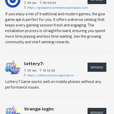
09
Jan
05:40:03
https://goagame.pmawasyojanapply.com
If you enjoy a mix of traditional and modern games, the goa
game apk is perfect for you. It offers a diverse catalog that
keeps every gaming session fresh and engaging. The
installation process is straightforward, ensuring you spend
more time playing and less time waiting. Join the growing
community and start winning rewards.
lottery7:
RÉPONSE
09
Jan
10:32:06
https://lottery7.pmsurajportal.in
Lottery7 Game works well on mobile phones without any
performance issues.
tiranga login:
RÉPONSE