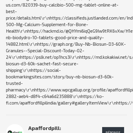
us.com/820339-buy-calcibio-500-mg-tablet-online-at-
best-
price/details.html\r\nhttps://classifieds.justlanded.com/en/In
500-Mg-Calcium-Supplement-for-Bone-
Health\r\nhttps://hackmd.io/@QHYmi6iqQeG9Iw9tRK6vXw/H1ef
nb-biodydro-10-tablets-good-price-and-quality-
14882.html\r\nhttps://graph.org/Buy-Nb-Biosun-D3-60K-
Granules--Special-Discount-Today-02-
24\r\nhttps://pslk.net/op1hcs3i\r\nhttps://md.kokakiwi.ne
biosun-d3-60k-sachet-fast-secure-
shipping\r\nhttps://social-
bookmarkingsites.com/story/buy-nb-biosun-d3-60k-
trusted-
pharmacy\r\nhttps://www.wpcgallup.org/profile/apaffordfill
2882-aeb4-d8f4-c64a6d235888\r\nhttps://ko-
fi.com/apaffordfillpilindia/gallery#galleryItemView\r\nhttps
Apaffordpill:
RÉPONSE