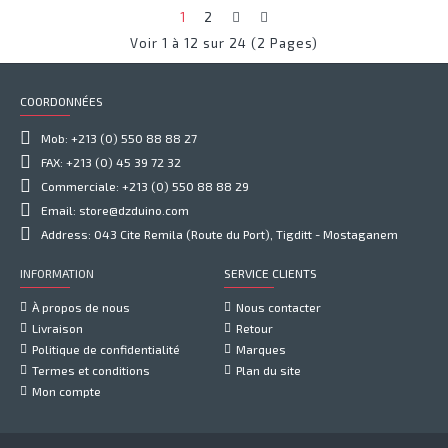
1
2
Voir 1 à 12 sur 24 (2 Pages)
COORDONNÉES
Mob: +213 (0) 550 88 88 27
FAX: +213 (0) 45 39 72 32
Commerciale: +213 (0) 550 88 88 29
Email: store@dzduino.com
Address: 043 Cite Remila (Route du Port), Tigditt - Mostaganem
INFORMATION
SERVICE CLIENTS
À propos de nous
Nous contacter
Livraison
Retour
Politique de confidentialité
Marques
Termes et conditions
Plan du site
Mon compte