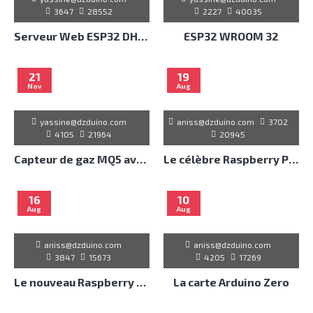
3647
28552
2227
40035
Serveur Web ESP32 DHT11 d'Humidité et de Température
ESP32 WROOM 32
21
19
Nov
Aug
yassine@dzduino.com
aniss@dzduino.com
3702
4105
21964
20945
Capteur de gaz MQ5 avec Arduino Uno
Le célèbre Raspberry Pi 4
16
10
Aug
Aug
aniss@dzduino.com
aniss@dzduino.com
3847
15673
4205
17269
Le nouveau Raspberry pi 400
La carte Arduino Zero