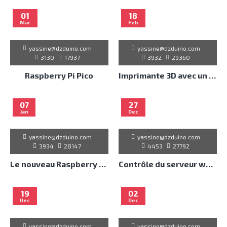
01
18
Mar
Feb
yassine@dzduino.com
yassine@dzduino.com
3130
17937
3932
29360
Raspberry Pi Pico
Imprimante 3D avec un Arduino
07
27
Jan
Dec
yassine@dzduino.com
yassine@dzduino.com
3934
28147
4453
27792
Le nouveau Raspberry Pi 5
Contrôle du serveur web de relais 4 canaux via ESP32
19
02
Dec
Dec
yassine@dzduino.com
yassine@dzduino.com