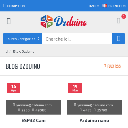
COMPTE
DZD
FRENCH
0
Toutes Catégories
Blog Dzduino
BLOG DZDUINO
FLUX RSS
14
15
Apr
Mar
yassine@dzduino.com
yassine@dzduino.com
2930
49088
4473
25790
ESP32 Cam
Arduino nano