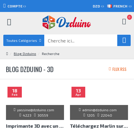
COMPTE
DZD
FRENCH
0
Toutes Catégories
Blog Dzduino
Recherche
BLOG DZDUINO - 3D
FLUX RSS
18
13
Feb
Apr
yassine@dzduino.com
admin@dzduino.com
4223
30559
1205
22040
Imprimante 3D avec un Arduino
Téléchargez Marlin sur une imprimante 3D en utilisant Arduino IDE