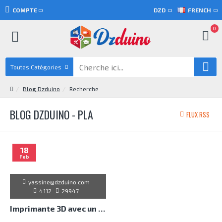
COMPTE
DZD
FRENCH
0
Toutes Catégories
Blog Dzduino
Recherche
BLOG DZDUINO - PLA
FLUX RSS
18
Feb
yassine@dzduino.com
4112
29947
Imprimante 3D avec un Arduino