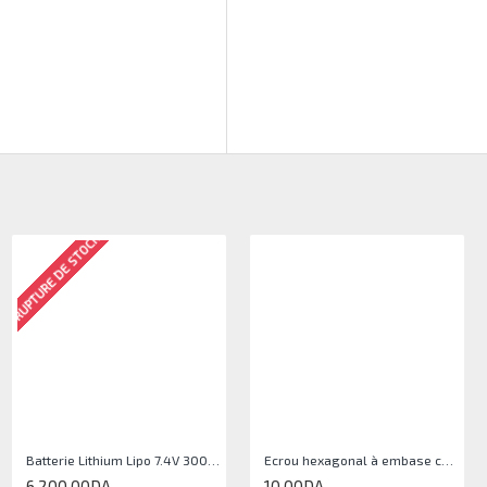
RUPTURE DE STOCK
Batterie Lithium Lipo 7.4V 3000mAh 2S 35C
Ecrou hexagonal à embase crantée M5
6 200,00DA
10,00DA