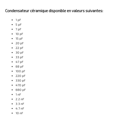
Condensateur céramique disponible en valeurs suivantes:
1 pF
5 pF
7 pF
10 pF
15 pF
20 pF
22 pF
30 pF
33 pF
47 pF
68 pF
100 pF
220 pF
330 pF
470 pF
680 pF
1 nF
2.2 nF
3.3 nF
4.7 nF
10 nF