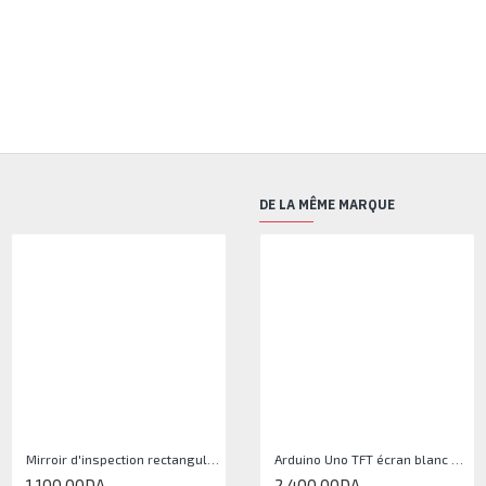
DE LA MÊME MARQUE
Mirroir d'inspection rectangulaire JJAM0144
Arduino Uno TFT écran blanc 2,4 pouces
1 100,00DA
2 400,00DA