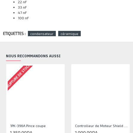
22 nF
33 nF
47 nF
100 nF
ETIQUETTES :
condensateur
céramique
NOUS RECOMMANDONS AUSSI
RUPTURE DE STOCK
1PK-396A Pince coupe
Controlleur de Moteur Shield L293D
1 350,00DA
1 000,00DA