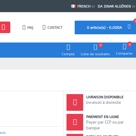
FRENCH
DA
DINAR ALGÉRIEN
FAQ
CONTACT
0 article(s) - 0,00DA
0
0
Comparer
Compte
Liste de souhaits
LIVRAISON DISPONIBLE
livraison à domicile
PAIEMENT EN LIGNE
Payer par CCP ou par
banque
avis