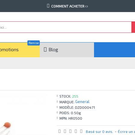
COMMENT ACHETER
Remise
omotions
Blog
STOCK:
255
General
MARQUE:
MODÈLE:
DZD000471
POIDS:
0.50g
MPN:
HR0500
Basé sur 0 avis.
-
Écrire un 