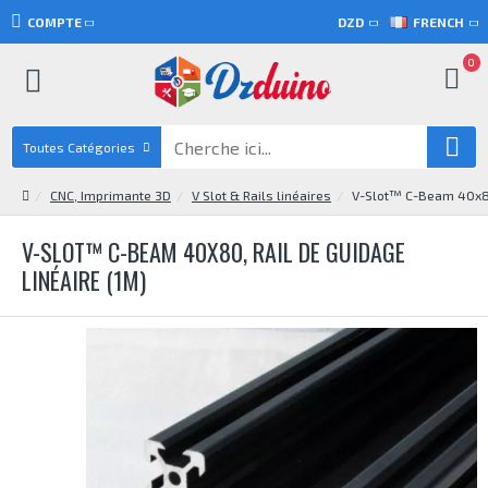
COMPTE
DZD
FRENCH
0
Toutes Catégories
CNC, Imprimante 3D
V Slot & Rails linéaires
V-Slot™ C-Beam 40x80,
V-SLOT™ C-BEAM 40X80, RAIL DE GUIDAGE
LINÉAIRE (1M)