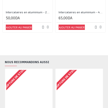
Intercalaires en aluminium - 20mm
Intercalaires en aluminium - 40mm
50,00DA
65,00DA
AJOUTER AU PANIER
AJOUTER AU PANIER
NOUS RECOMMANDONS AUSSI
RUPTURE DE STOCK
RUPTURE DE STOCK
RU