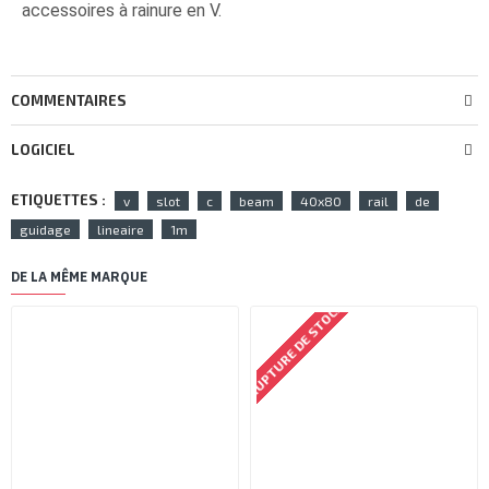
accessoires à rainure en V.
COMMENTAIRES
LOGICIEL
ETIQUETTES :
v
slot
c
beam
40x80
rail
de
guidage
lineaire
1m
DE LA MÊME MARQUE
RUPTURE DE STOCK