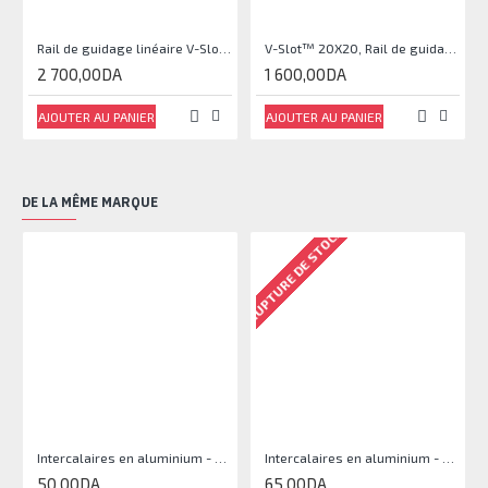
Rail de guidage linéaire V-Slot 20X60 (1m) (Importé)
V-Slot™ 20X20, Rail de guidage linéaire (1m)
2 700,00DA
1 600,00DA
AJOUTER AU PANIER
AJOUTER AU PANIER
DE LA MÊME MARQUE
RUPTURE DE STOCK
Intercalaires en aluminium - 20mm
Intercalaires en aluminium - 40mm
50,00DA
65,00DA