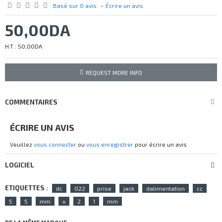
Basé sur 0 avis.
-
Écrire un avis
50,00DA
H.T : 50,00DA
REQUEST MORE INFO
COMMENTAIRES
ÉCRIRE UN AVIS
Veuillez
vous connecter
ou
vous enregistrer
pour écrire un avis
LOGICIEL
ETIQUETTES :
dc
022
prise
jack
dalimentation
cc
5
5
mm
x
2
1
mm