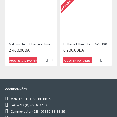
RUPTURE DE STOCK
Arduino Uno TFT écran blanc 2,4 pouces
Batterie Lithium Lipo 7.4V 3000mAh 2S 35C
2 400,00DA
6 200,00DA
AJOUTER AU PANIER
AJOUTER AU PANIER
COORDONNÉES
Mob: +213 (0) 550 88 88 27
FAX: +213 (0) 45 39 72 32
Commerciale: +213 (0) 550 88 88 29