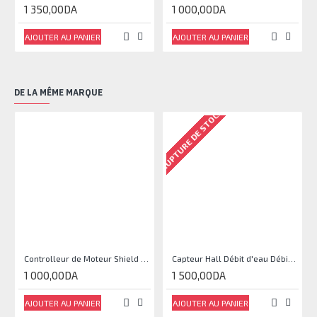
1 350,00DA
1 000,00DA
AJOUTER AU PANIER
AJOUTER AU PANIER
DE LA MÊME MARQUE
RUPTURE DE STOCK
RU
Controlleur de Moteur Shield L293D
Capteur Hall Débit d'eau Débitmètre Contrôle 1-30L Eau / min 1.75MPa
1 000,00DA
1 500,00DA
AJOUTER AU PANIER
AJOUTER AU PANIER