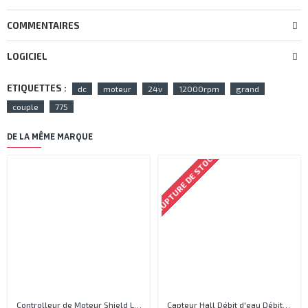
COMMENTAIRES
LOGICIEL
ETIQUETTES :
dc
moteur
24v
12000rpm
grand
couple
775
DE LA MÊME MARQUE
RUPTURE DE STOCK
Controlleur de Moteur Shield L293D
Capteur Hall Débit d'eau Débitmètre Contrôle 1-30L Eau / min 1.75MPa