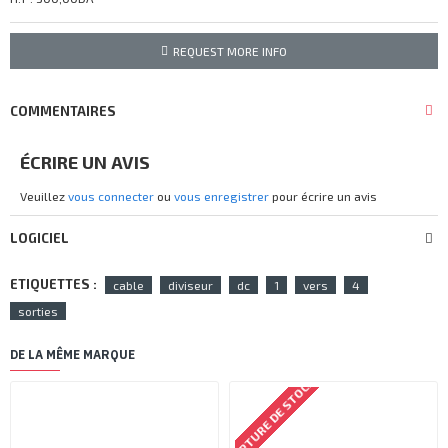
REQUEST MORE INFO
COMMENTAIRES
ÉCRIRE UN AVIS
Veuillez
vous connecter
ou
vous enregistrer
pour écrire un avis
LOGICIEL
ETIQUETTES :
cable
diviseur
dc
1
vers
4
sorties
DE LA MÊME MARQUE
RUPTURE DE STOCK