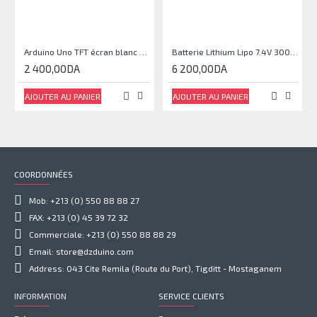
Arduino Uno TFT écran blanc 2,4 pouces
Batterie Lithium Lipo 7.4V 3000mAh 2S 35C
2 400,00DA
6 200,00DA
AJOUTER AU PANIER
AJOUTER AU PANIER
COORDONNÉES
Mob: +213 (0) 550 88 88 27
FAX: +213 (0) 45 39 72 32
Commerciale: +213 (0) 550 88 88 29
Email: store@dzduino.com
Address: 043 Cite Remila (Route du Port), Tigditt - Mostaganem
INFORMATION
SERVICE CLIENTS