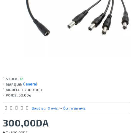
STOCK:
12
General
MARQUE:
MODÈLE:
DZD001700
POIDS:
50.00g
Basé sur 0 avis.
-
Écrire un avis
300,00DA
H.T : 300,00DA