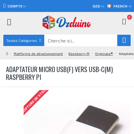
COMPTE
DZD
FRENCH
0
Toutes Catégories
Platforme de développement
Raspberry PI
Originale®
Adaptate
ADAPTATEUR MICRO USB(F) VERS USB-C(M)
RASPBERRY PI
RUPTURE DE STOCK