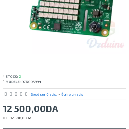
STOCK:
2
MODÈLE:
DZD005994
Basé sur 0 avis.
-
Écrire un avis
12 500,00DA
H.T : 12 500,00DA