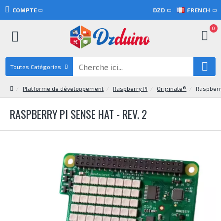
COMPTE
DZD
FRENCH
0
Toutes Catégories
Platforme de développement
Raspberry PI
Originale®
Raspberr
RASPBERRY PI SENSE HAT - REV. 2