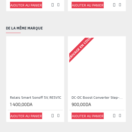
AJOUTER AU PANIER
AJOUTER AU PANIER
DE LA MÊME MARQUE
ARRIVAGE EN COURS
Relais Smart Sonoff 5V, RE5V1C
DC-DC Boost Converter Step-Up Power Module Output 5V-35V
1 400,00DA
900,00DA
AJOUTER AU PANIER
AJOUTER AU PANIER