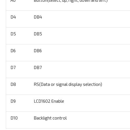
D4
DB4
D5
DB5
D6
DB6
D7
DB7
D8
RS(Data or signal display selection)
D9
LCD1602 Enable
D10
Backlight control