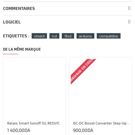
COMMENTAIRES
LOGICIEL
ETIQUETTES :
shield
lcd
16x2
arduino
compatible
DE LA MÊME MARQUE
ARRIVAGE EN COURS
Relais Smart Sonoff 5V, RE5V1C
DC-DC Boost Converter Step-Up Power Module Output 5V-35V
1 400,00DA
900,00DA