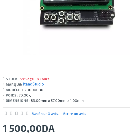
STOCK:
Arrivage En Cours
IteadStudio
MARQUE:
MODÈLE:
DZD000080
POIDS:
70.00g
DIMENSIONS:
83.00mm x 57.00mm x 1.00mm
Basé sur 0 avis.
-
Écrire un avis
1 500,00DA