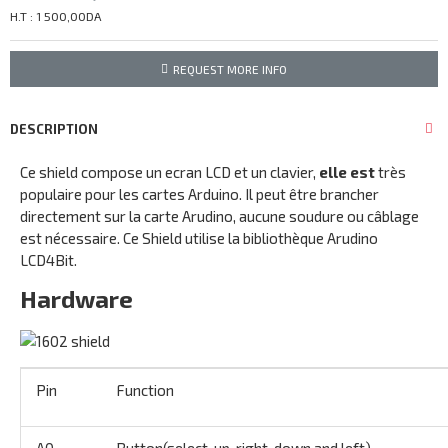
H.T : 1 500,00DA
REQUEST MORE INFO
DESCRIPTION
Ce shield compose un ecran LCD et un clavier,
elle est
très
populaire pour les cartes Arduino. Il peut être brancher
directement sur la carte Arudino, aucune soudure ou câblage
est nécessaire. Ce Shield utilise la bibliothèque Arudino
LCD4Bit.
Hardware
Pin
Function
A0
Button(select, up, right, down and left)