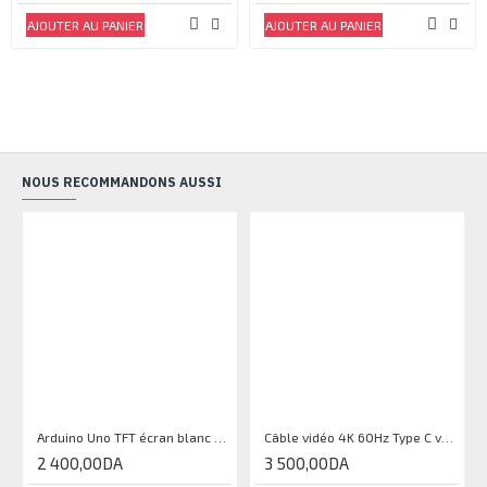
AJOUTER AU PANIER
AJOUTER AU PANIER
NOUS RECOMMANDONS AUSSI
RU
Arduino Uno TFT écran blanc 2,4 pouces
Câble vidéo 4K 60Hz Type C vers HDMI 1,8 m
2 400,00DA
3 500,00DA