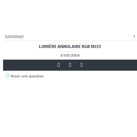
DZD005433
1
LUMIÈRE ANNULAIRE RGB MJ33
4 500,00DA
Poser une question