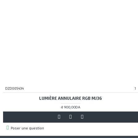
DZD005434
1
LUMIÈRE ANNULAIRE RGB MJ36
4 900,00DA
Poser une question