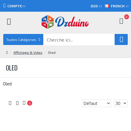
COMPTE
DZD
FRENCH
0
Toutes Catégories
Affichage & Video
Oled
OLED
Oled
0