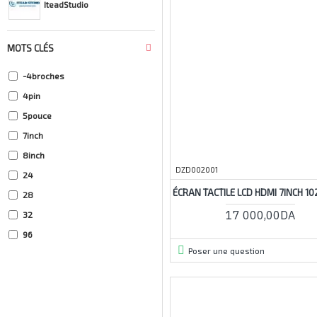
IteadStudio
MOTS CLÉS
-4broches
4pin
5pouce
7inch
8inch
DZD002001
24
ÉCRAN TACTILE LCD HDMI 7INCH 1
28
17 000,00DA
32
96
Poser une question
096inch
96inch
128x64
240x240