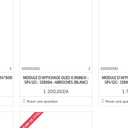
3
DZD002000
2
DZD003363
024*600
MODULE D'AFFICHAGE OLED 0.96INCH -
MODULE D'AFFI
SPI/I2C- 128X64 -4BROCHES (BLANC)
SPI/I2C- 128
1 200,00DA
1 
Poser une question
Poser une que
RUPTURE DE STOCK