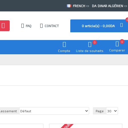
FRENCH
DA
DINAR ALGÉRIEN
FAQ
CONTACT
0 article(s) - 0,00DA
0
0
Comparer
Compte
Liste de souhaits
lassement
Page