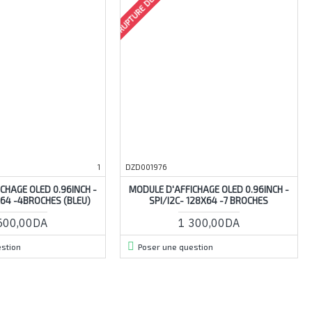
RUPTURE DE STOCK
1
DZD001976
CHAGE OLED 0.96INCH -
MODULE D'AFFICHAGE OLED 0.96INCH -
X64 -4BROCHES (BLEU)
SPI/I2C- 128X64 -7 BROCHES
500,00DA
1 300,00DA
stion
Poser une question