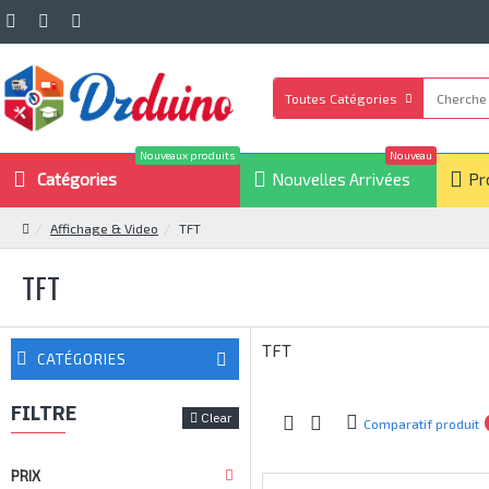
Toutes Catégories
Nouveaux produits
Nouveau
Catégories
Nouvelles Arrivées
Pr
Affichage & Video
TFT
TFT
TFT
CATÉGORIES
FILTRE
Clear
Comparatif produit
PRIX