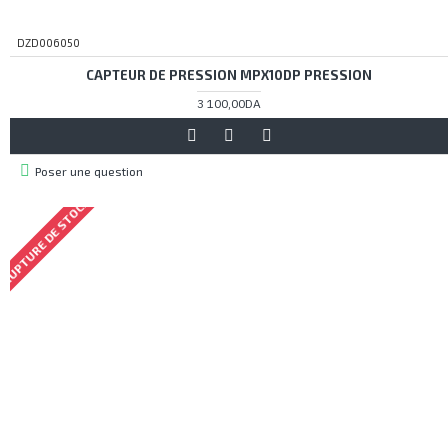
DZD006050
CAPTEUR DE PRESSION MPX10DP PRESSION
3 100,00DA
Poser une question
RUPTURE DE STOCK