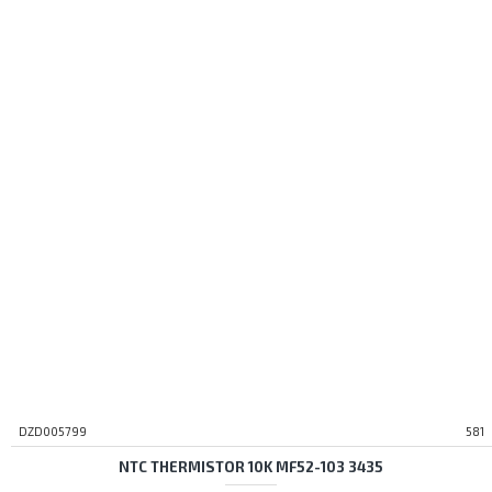
DZD005799
581
NTC THERMISTOR 10K MF52-103 3435