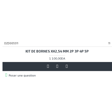
DZD005511
11
KIT DE BORNES XH2,54 MM 2P 3P 4P 5P
1 100,00DA
Poser une question