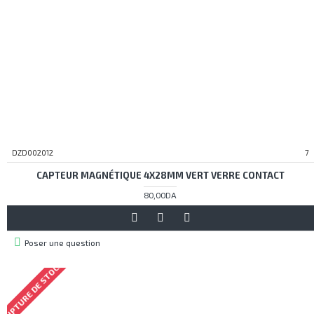
DZD002012
7
CAPTEUR MAGNÉTIQUE 4X28MM VERT VERRE CONTACT
80,00DA
Poser une question
RUPTURE DE STOCK