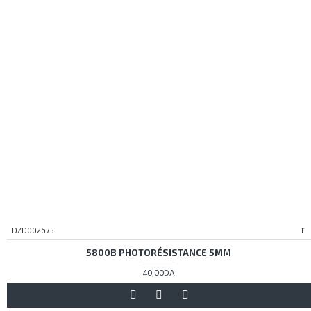
DZD002675
11
5800B PHOTORÉSISTANCE 5MM
40,00DA