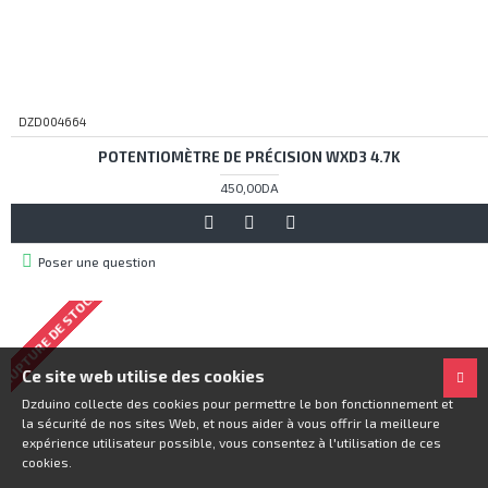
DZD004664
POTENTIOMÈTRE DE PRÉCISION WXD3 4.7K
450,00DA
Poser une question
RUPTURE DE STOCK
Ce site web utilise des cookies
Dzduino collecte des cookies pour permettre le bon fonctionnement et
la sécurité de nos sites Web, et nous aider à vous offrir la meilleure
expérience utilisateur possible, vous consentez à l'utilisation de ces
cookies.