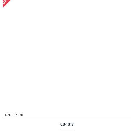
DZD006578
CD4017