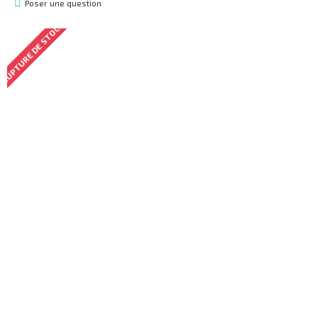
Poser une question
RUPTURE DE STOCK