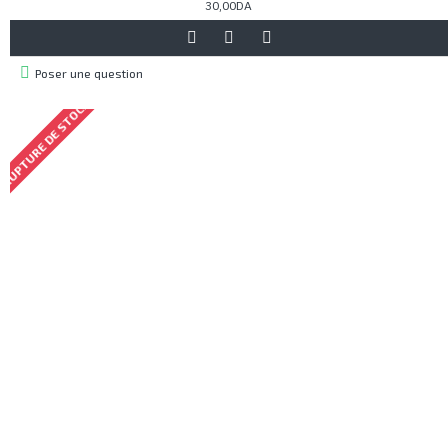
30,00DA
Poser une question
RUPTURE DE STOCK