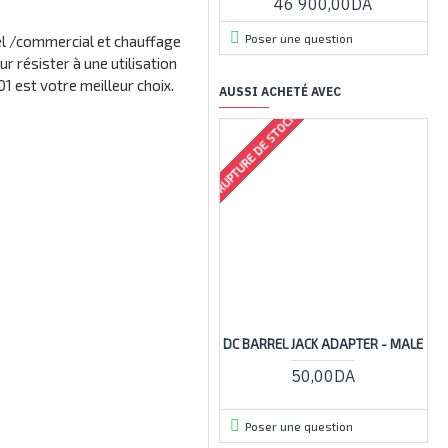
46 900,00DA
Poser une question
iel /commercial et chauffage
 résister à une utilisation
1 est votre meilleur choix.
AUSSI ACHETÉ AVEC
RUPTURE DE STOCK
RUPTU
DC BARREL JACK ADAPTER - MALE
50,00DA
Poser une question