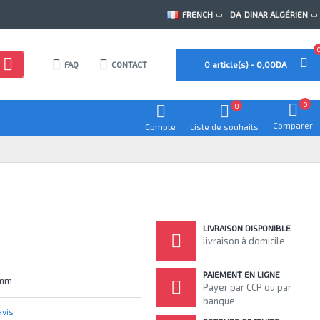
FRENCH
DA
DINAR ALGÉRIEN
FAQ
CONTACT
0 article(s) - 0,00DA
0
0
Comparer
Compte
Liste de souhaits
LIVRAISON DISPONIBLE
livraison à domicile
PAIEMENT EN LIGNE
0mm
Payer par CCP ou par
banque
avis