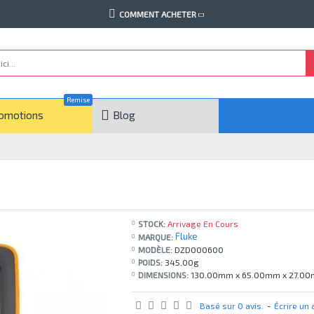
COMMENT ACHETER
Remise
omotions
Blog
STOCK:
Arrivage En Cours
Fluke
MARQUE:
MODÈLE:
DZD000600
POIDS:
345.00g
DIMENSIONS:
130.00mm x 65.00mm x 27.0
Basé sur 0 avis.
-
Écrire un 