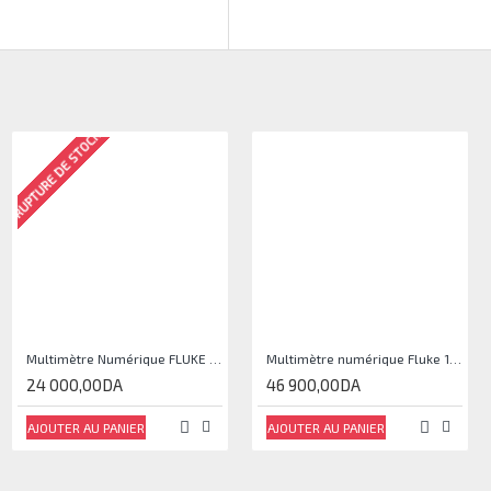
RUPTURE DE STOCK
Multimètre Numérique FLUKE 15B + F15B
Multimètre numérique Fluke 17B Max
24 000,00DA
46 900,00DA
AJOUTER AU PANIER
AJOUTER AU PANIER