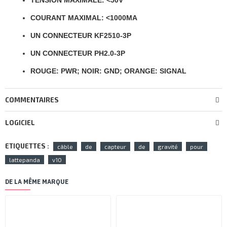
TENSION MAXIMALE: <50V
COURANT MAXIMAL: <1000MA
UN CONNECTEUR KF2510-3P
UN CONNECTEUR PH2.0-3P
ROUGE: PWR; NOIR: GND; ORANGE: SIGNAL
COMMENTAIRES
LOGICIEL
ETIQUETTES :
câble
de
capteur
de
gravité
pour
lattepanda
v10
DE LA MÊME MARQUE