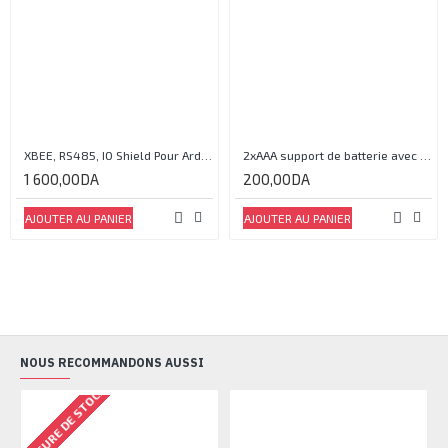
XBEE, RS485, IO Shield Pour Arduino®
2xAAA support de batterie avec couvercle et interrupteur
1 600,00DA
200,00DA
AJOUTER AU PANIER
AJOUTER AU PANIER
NOUS RECOMMANDONS AUSSI
RUPTURE DE STOCK