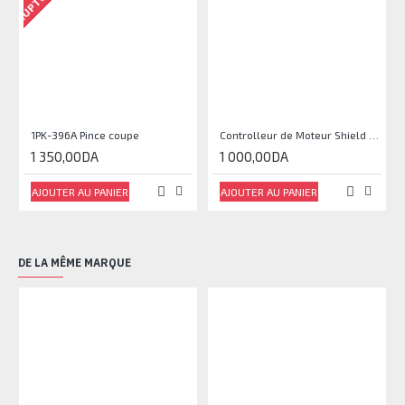
1PK-396A Pince coupe
Controlleur de Moteur Shield L293D
1 350,00DA
1 000,00DA
AJOUTER AU PANIER
AJOUTER AU PANIER
DE LA MÊME MARQUE
RU