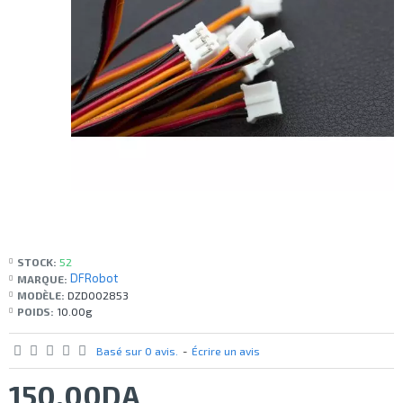
STOCK:
52
DFRobot
MARQUE:
MODÈLE:
DZD002853
POIDS:
10.00g
Basé sur 0 avis.
-
Écrire un avis
150,00DA