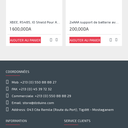
XBEE, RS485, IO Shield Pour Arduino®
2xAAA support de batterie avec couvercle et interrupteur
1 600,00DA
200,00DA
AJOUTER AU PANIER
AJOUTER AU PANIER
COORDONNÉES
Mob: +213 (0) 550 88 88 27
FAX: +213 (0) 45 39 72 32
Commerciale: +213 (0) 550 88 88 29
Email: store@dzduino.com
Address: 043 Cite Remila (Route du Port), Tigditt - Mostaganem
INFORMATION
SERVICE CLIENTS