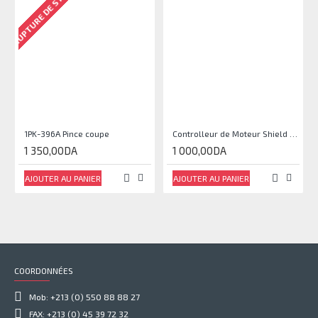
RUPTURE DE STOCK
1PK-396A Pince coupe
Controlleur de Moteur Shield L293D
1 350,00DA
1 000,00DA
AJOUTER AU PANIER
AJOUTER AU PANIER
COORDONNÉES
Mob: +213 (0) 550 88 88 27
FAX: +213 (0) 45 39 72 32