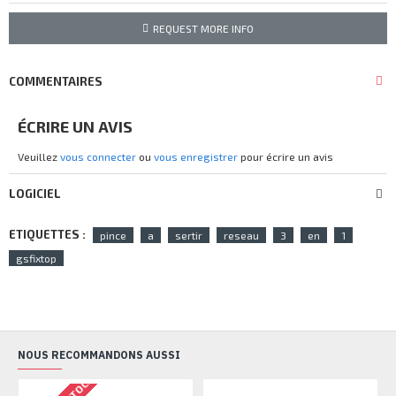
REQUEST MORE INFO
COMMENTAIRES
ÉCRIRE UN AVIS
Veuillez
vous connecter
ou
vous enregistrer
pour écrire un avis
LOGICIEL
ETIQUETTES :
pince
a
sertir
reseau
3
en
1
gsfixtop
NOUS RECOMMANDONS AUSSI