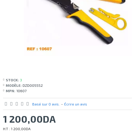
STOCK:
3
MODÈLE:
DZD005552
MPN:
10607
Basé sur 0 avis.
-
Écrire un avis
1 200,00DA
H.T : 1 200,00DA