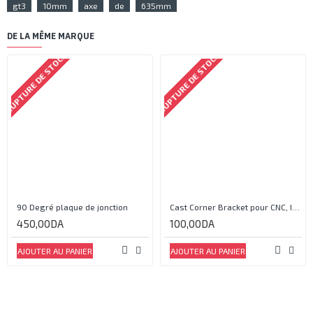
gt3
10mm
axe
de
635mm
DE LA MÊME MARQUE
RUPTURE DE STOCK
RUPTURE DE STOCK
90 Degré plaque de jonction
Cast Corner Bracket pour CNC, Imprimante 3D
450,00DA
100,00DA
AJOUTER AU PANIER
AJOUTER AU PANIER