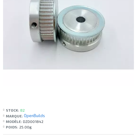
STOCK:
82
OpenBuilds
MARQUE:
MODÈLE:
DZD001842
POIDS:
25.00g