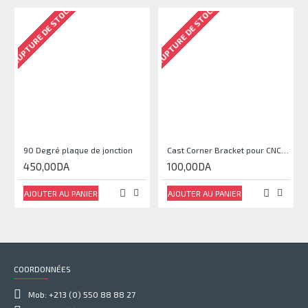
RUPTURE DE STOCK
RUPTURE DE STOCK
90 Degré plaque de jonction
Cast Corner Bracket pour CNC, Imprimante 3D
450,00DA
100,00DA
AJOUTER AU PANIER
AJOUTER AU PANIER
COORDONNÉES
Mob: +213 (0) 550 88 88 27